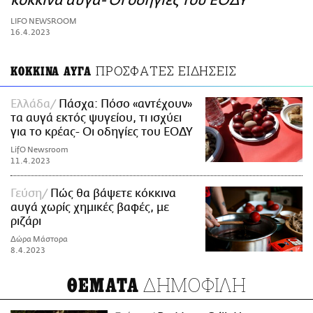
κόκκινα αυγά- Οι οδηγίες του ΕΟΔΥ
ΑΜΠΑ
LIFO NEWSROOM
PRINT
16.4.2023
ΠΡΟΣΦΑΤΕΣ ΕΙΔΗΣΕΙΣ
ΚΟΚΚΙΝΑ ΑΥΓΑ
Ελλάδα
Πάσχα: Πόσο «αντέχουν»
τα αυγά εκτός ψυγείου, τι ισχύει
για το κρέας- Οι οδηγίες του ΕΟΔΥ
LifO Newsroom
11.4.2023
Γεύση
Πώς θα βάψετε κόκκινα
αυγά χωρίς χημικές βαφές, με
ριζάρι
Δώρα Μάστορα
8.4.2023
ΔΗΜΟΦΙΛΗ
ΘΕΜΑΤΑ