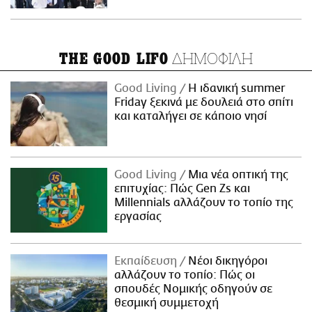
ΔΗΜΟΦΙΛΗ
THE GOOD LIFO
Good Living
Η ιδανική summer
Friday ξεκινά με δουλειά στο σπίτι
και καταλήγει σε κάποιο νησί
Good Living
Μια νέα οπτική της
επιτυχίας: Πώς Gen Zs και
Millennials αλλάζουν το τοπίο της
εργασίας
Εκπαίδευση
Νέοι δικηγόροι
αλλάζουν το τοπίο: Πώς οι
σπουδές Νομικής οδηγούν σε
θεσμική συμμετοχή