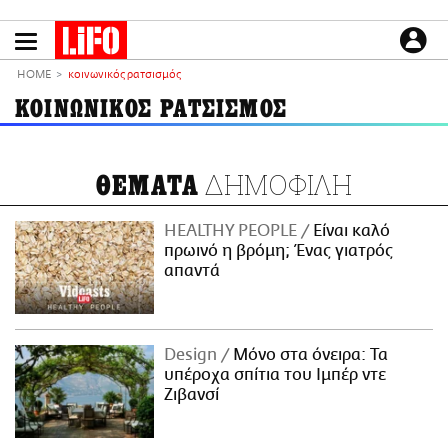
Παράκαμψη
προς
το
ΕΙΔΗΣΕΙΣ
κυρίως
HOME
κοινωνικός ρατσισμός
περιεχόμενο
CULTURE
ΚΟΙΝΩΝΙΚΟΣ ΡΑΤΣΙΣΜΟΣ
ΑΠΟΨΕΙΣ
ΤΡΟΠΟΣ ΖΩΗΣ
ΔΗΜΟΦΙΛΗ
ΘΕΜΑΤΑ
PODCASTS
Plus
HEALTHY PEOPLE
Είναι καλό
πρωινό η βρόμη; Ένας γιατρός
απαντά
LIFO SHOP
NEWSLETTER
Design
Μόνο στα όνειρα: Τα
ΜΙΚΡΟΠΡΑΓΜΑΤΑ
υπέροχα σπίτια του Ιμπέρ ντε
THE GOOD LIFO
Ζιβανσί
LIFOLAND
CITY GUIDE