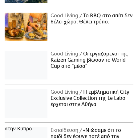
Good Living
Το BBQ στο σπίτι δεν
θέλει χώρο. Θέλει τρόπο.
Good Living
Οι εργαζόμενοι της
Kaizen Gaming βίωσαν το World
Cup από "μέσα"
Good Living
Η εμβληματική City
Exclusive Collection της Le Labo
έρχεται στην Αθήνα
Εκπαίδευση
«Νιώσαμε ότι το
παιδί δεν έφυγε ποτέ από την