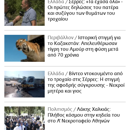
Ελλάδα
Σέρρες: «Τα έχασα όλα» -
Οι πρώτες δηλώσεις του πατέρα
και συζύγου των θυμάτων του
τροχαίου
Περιβάλλον
Ιστορική στιγμή για
το Καζακστάν: Απελευθέρωσαν
τίγρη του Αμούρ στη φύση μετά
από 70 χρόνια
Ελλάδα
Βίντεο ντοκουμέντο από
το τροχαίο στις Σέρρες: Η στιγμή
της σφοδρής σύγκρουσης - Νεκροί
μητέρα και γιος
Πολιτισμός
Λάκης Χαλκιάς:
Πλήθος κόσμου στην κηδεία του
στο Α' Νεκροταφείο Αθηνών