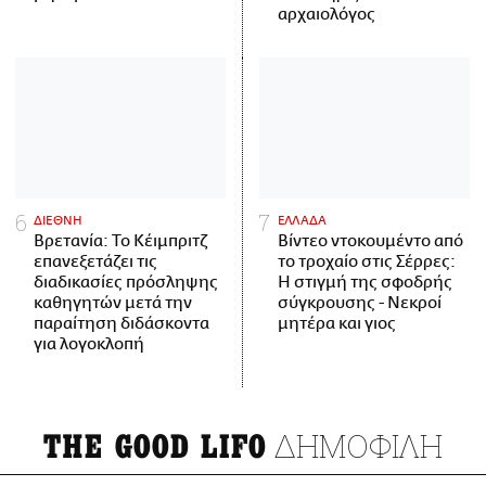
αρχαιολόγος
ΔΙΕΘΝΗ
ΕΛΛΑΔΑ
Βρετανία: Το Κέιμπριτζ
Βίντεο ντοκουμέντο από
επανεξετάζει τις
το τροχαίο στις Σέρρες:
διαδικασίες πρόσληψης
Η στιγμή της σφοδρής
καθηγητών μετά την
σύγκρουσης - Νεκροί
παραίτηση διδάσκοντα
μητέρα και γιος
για λογοκλοπή
ΔΗΜΟΦΙΛΗ
THE GOOD LIFO