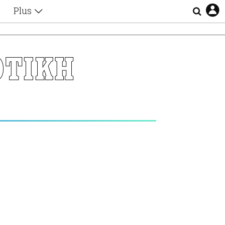
Plus
Θέματα
Συνεντεύξεις
Videos
ΟΤΙΚΗ
τα
Αφιερώματα
Ζώδια
Εξομολογήσεις
Blogs
η
Οι Αθηναίοι
Απώλειες
Lgbtqi+
Επιλογές