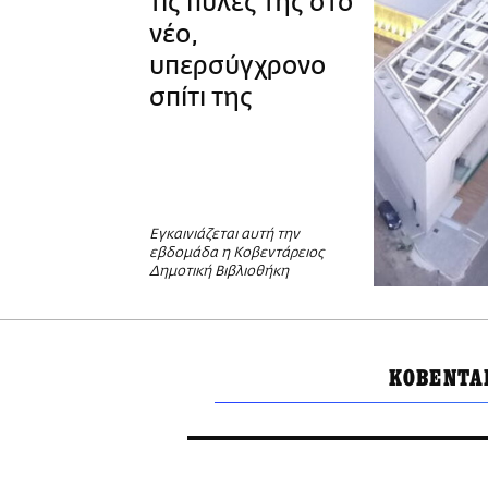
τις πύλες της στο
νέο,
υπερσύγχρονο
σπίτι της
Εγκαινιάζεται αυτή την
εβδομάδα η Κοβεντάρειος
Δημοτική Βιβλιοθήκη
ΚΟΒΕΝΤΑ