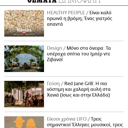
ΘΕΜΑΤΑ
HEALTHY PEOPLE
Είναι καλό
πρωινό η βρόμη; Ένας γιατρός
απαντά
Design
Μόνο στα όνειρα: Τα
υπέροχα σπίτια του Ιμπέρ ντε
Ζιβανσί
Γεύση
Red Jane Grill: Η πιο
νόστιμη και χαλαρή αυλή στα
Χανιά (ίσως και στην Ελλάδα)
Είκοσι χρόνια LIFO
Tρεις
σημαντικοί Έλληνες μουσικοί, τρεις