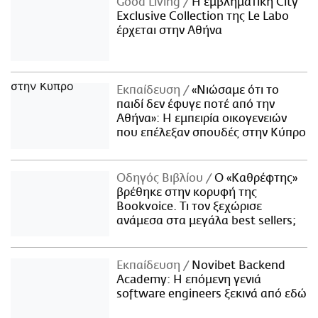
Good Living
Η εμβληματική City
Exclusive Collection της Le Labo
έρχεται στην Αθήνα
Εκπαίδευση
«Νιώσαμε ότι το
παιδί δεν έφυγε ποτέ από την
Αθήνα»: Η εμπειρία οικογενειών
που επέλεξαν σπουδές στην Κύπρο
Οδηγός Βιβλίου
Ο «Καθρέφτης»
βρέθηκε στην κορυφή της
Bookvoice. Τι τον ξεχώρισε
ανάμεσα στα μεγάλα best sellers;
Εκπαίδευση
Novibet Backend
Academy: Η επόμενη γενιά
software engineers ξεκινά από εδώ