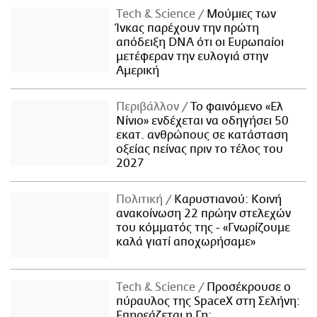
Τech & Science
Μούμιες των
Ίνκας παρέχουν την πρώτη
απόδειξη DNA ότι οι Ευρωπαίοι
μετέφεραν την ευλογιά στην
Αμερική
Περιβάλλον
Το φαινόμενο «Ελ
Νίνιο» ενδέχεται να οδηγήσει 50
εκατ. ανθρώπους σε κατάσταση
οξείας πείνας πριν το τέλος του
2027
Πολιτική
Καρυστιανού: Κοινή
ανακοίνωση 22 πρώην στελεχών
του κόμματός της - «Γνωρίζουμε
καλά γιατί αποχωρήσαμε»
Τech & Science
Προσέκρουσε ο
πύραυλος της SpaceX στη Σελήνη:
Επηρεάζεται η Γη;