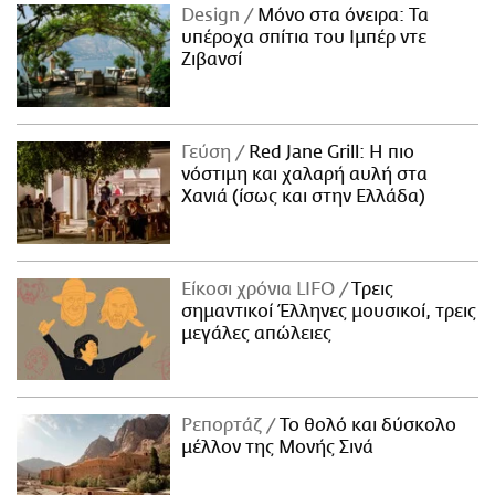
Design
Μόνο στα όνειρα: Τα
υπέροχα σπίτια του Ιμπέρ ντε
Ζιβανσί
Γεύση
Red Jane Grill: Η πιο
νόστιμη και χαλαρή αυλή στα
Χανιά (ίσως και στην Ελλάδα)
Είκοσι χρόνια LIFO
Tρεις
σημαντικοί Έλληνες μουσικοί, τρεις
μεγάλες απώλειες
Ρεπορτάζ
Το θολό και δύσκολο
μέλλον της Μονής Σινά