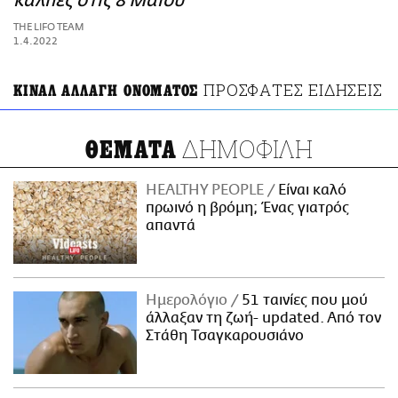
κάλπες στις 8 Μαΐου
ΑΜΠΑ
THE LIFO TEAM
PRINT
1.4.2022
ΠΡΟΣΦΑΤΕΣ ΕΙΔΗΣΕΙΣ
ΚΙΝΑΛ ΑΛΛΑΓΗ ΟΝΟΜΑΤΟΣ
ΔΗΜΟΦΙΛΗ
ΘΕΜΑΤΑ
HEALTHY PEOPLE
Είναι καλό
πρωινό η βρόμη; Ένας γιατρός
απαντά
Ημερολόγιο
51 ταινίες που μού
άλλαξαν τη ζωή- updated. Aπό τον
Στάθη Τσαγκαρουσιάνο