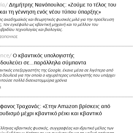
ία
Δημήτρης Νανόπουλος: «Ζούμε το τέλος του
αι τη γέννηση ενός νέου τύπου ύπαρξης»
ς ακαδημαϊκός και θεωρητικός φυσικός μιλά για την προέλευση
, τoν εγκέφαλο ως κβαντική μηχανή και το μέλλον του
ριδίου τεχνολογίας και βιολογίας.
ΑΖΟΠΟΥΛΟΣ
ence
Ο κβαντικός υπολογιστής
e δουλεύει σε…παράλληλα σύμπαντα
αντικός επεξεργαστήτς της Google, έκανε μέσα σε λιγότερο από
α δουλειά για την οποία ο ισχυρότερος υπολογιστής που υπάρχει
ιτούσε πολλά δισεκατομμύρια χρόνια
M
έφανος Τραχανάς: «Στην Amazon βρίσκεις από
ουδισμό μέχρι κβαντικό ρέικι και κβαντικό
λληνας κβαντικός φυσικός, συγγραφέας και ιδρυτικό μέλος των