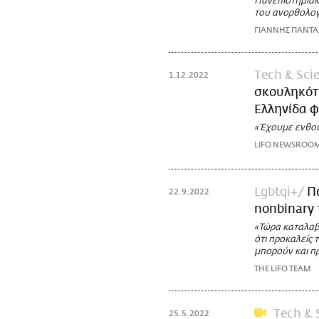
Πανεπιστημιακ
του ανορθολογ
ΓΙΑΝΝΗΣ ΠΑΝΤ
Τech & Sci
1.12.2022
σκουληκότ
Ελληνίδα 
«Έχουμε ενθου
LIFO NEWSROO
Lgbtqi+
Π
22.9.2022
nonbinary 
«Τώρα καταλαβα
ότι προκαλείς 
μπορούν και π
THE LIFO TEAM
Τech & 
25.5.2022