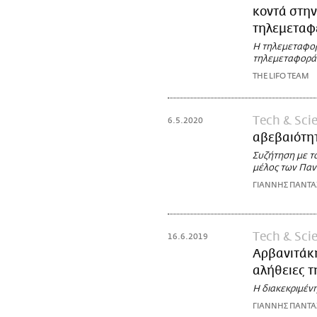
κοντά στην
τηλεμεταφ
Η τηλεμεταφορ
τηλεμεταφορά 
THE LIFO TEAM
Τech & Sci
6.5.2020
αβεβαιότητ
Συζήτηση με τ
μέλος των Παν
ΓΙΑΝΝΗΣ ΠΑΝΤ
Τech & Sci
16.6.2019
Αρβανιτάκη
αλήθειες 
Η διακεκριμένη
ΓΙΑΝΝΗΣ ΠΑΝΤ