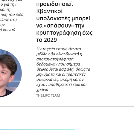
προειδοποιεί:
υ για την
και τη
Κβαντικοί
ική του ιδέα,
υπολογιστές μπορεί
σίασε στη
να «σπάσουν» την
την
ό κοινού
κρυπτογράφηση έως
το 2029
Η εταιρεία εκτιμά ότι στο
μέλλον θα είναι δυνατή η
αποκρυπτογράφηση
δεδομένων που σήμερα
θεωρούνται ασφαλή, όπως τα
μηνύματα και οι τραπεζικές
συναλλαγές, ακόμη και αν
έχουν αποθηκευτεί εδώ και
χρόνια
THE LIFO TEAM