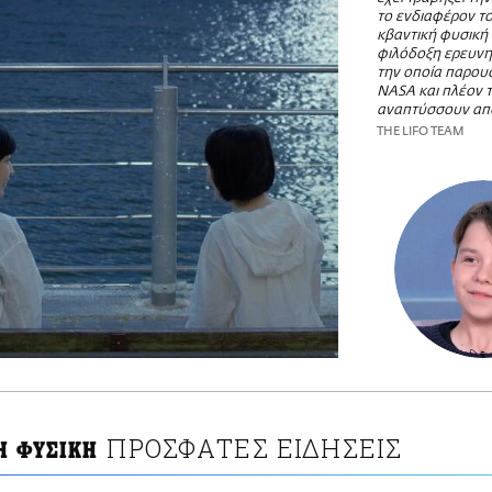
το ενδιαφέρον το
κβαντική φυσική 
φιλόδοξη ερευνητ
την οποία παρου
NASA και πλέον 
αναπτύσσουν απ
THE LIFO TEAM
ΠΡΟΣΦΑΤΕΣ ΕΙΔΗΣΕΙΣ
Η ΦΥΣΙΚΗ