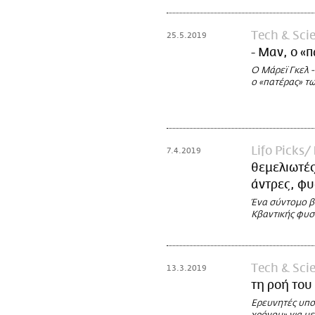
Τech & Sci
25.5.2019
- Μαν, ο «
Ο Μάρεϊ Γκελ -
ο «πατέρας» τω
Lifo Picks
7.4.2019
θεμελιωτές
άντρες, φυ
Ένα σύντομο βί
Κβαντικής φυσ
Τech & Sci
13.3.2019
τη ροή του
Ερευνητές υπο