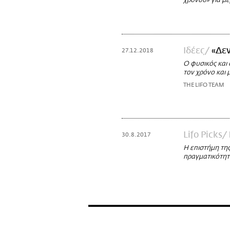
χρόνου» για μ
Ιδέες
«Δεν
27.12.2018
Ο φυσικός και 
τον χρόνο και μ
THE LIFO TEAM
Lifo Picks
30.8.2017
Η επιστήμη της
πραγματικότητ