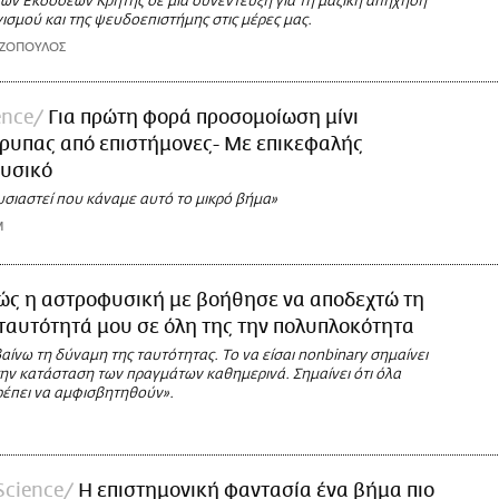
ών Εκδόσεων Κρήτης σε μια συνέντευξη για τη μαζική απήχηση
ισμού και της ψευδοεπιστήμης στις μέρες μας.
ΑΖΟΠΟΥΛΟΣ
ence
Για πρώτη φορά προσομοίωση μίνι
ρυπας από επιστήμονες- Με επικεφαλής
φυσικό
σιαστεί που κάναμε αυτό το μικρό βήμα»
M
ώς η αστροφυσική με βοήθησε να αποδεχτώ τη
ταυτότητά μου σε όλη της την πολυπλοκότητα
ίνω τη δύναμη της ταυτότητας. Το να είσαι nonbinary σημαίνει
την κατάσταση των πραγμάτων καθημερινά. Σημαίνει ότι όλα
ρέπει να αμφισβητηθούν».
Science
Η επιστημονική φαντασία ένα βήμα πιο