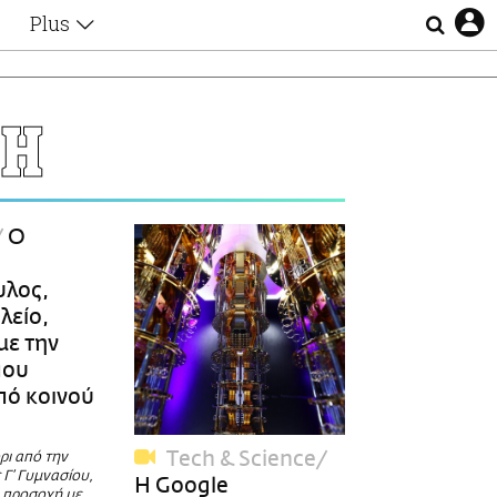
Plus
Θέματα
Συνεντεύξεις
Videos
ΚΗ
τα
Αφιερώματα
Ζώδια
Εξομολογήσεις
Blogs
η
Ο
Οι Αθηναίοι
Απώλειες
υλος,
Lgbtqi+
λείο,
Επιλογές
με την
που
πό κοινού
Τech & Science
ρι από την
Γ’ Γυμνασίου,
Η Google
ν προσοχή με