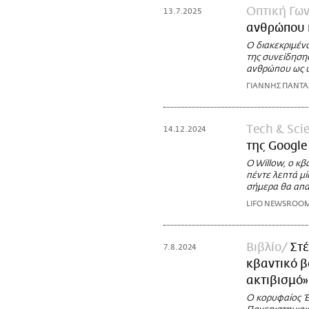
Οπτική Γων
13.7.2025
ανθρώπου κ
Ο διακεκριμένο
της συνείδησης
ανθρώπου ως υβ
ΓΙΑΝΝΗΣ ΠΑΝΤ
Τech & Sci
14.12.2024
της Googl
O Willow, ο κβ
πέντε λεπτά μί
σήμερα θα απα
LIFO NEWSROO
Βιβλίο
Στ
7.8.2024
κβαντικό β
ακτιβισμό»
Ο κορυφαίος Έ