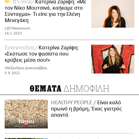
It's Viral
Κατερίνα Ζαρίφη: «Με
τον Νίκο Μουτσινά, καήκαμε στο
Σύνταγμα»- Τι είπε για την Ελένη
Μενεγάκη
LifO Newsroom
16.1.2023
Συνεντεύξεις
Κατερίνα Ζαρίφη:
«Σκότωσε τον φασίστα που
κρύβεις μέσα σου!»
Αλέξανδρος Διακοσάββας
5.9.2021
ΔΗΜΟΦΙΛΗ
ΘΕΜΑΤΑ
HEALTHY PEOPLE
Είναι καλό
πρωινό η βρόμη; Ένας γιατρός
απαντά