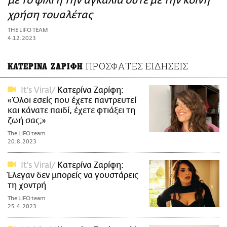
με το φιλί ή την αγκαλιά ούτε με την κοινή
ΑΜΠΑ
χρήση τουαλέτας
PRINT
THE LIFO TEAM
4.12.2023
ΠΡΟΣΦΑΤΕΣ ΕΙΔΗΣΕΙΣ
ΚΑΤΕΡΙΝΑ ΖΑΡΙΦΗ
It's Viral
Κατερίνα Ζαρίφη:
«Όλοι εσείς που έχετε παντρευτεί
και κάνατε παιδί, έχετε φτιάξει τη
ζωή σας;»
The LiFO team
20.8.2023
It's Viral
Κατερίνα Ζαρίφη:
Έλεγαν δεν μπορείς να γουστάρεις
τη χοντρή
The LiFO team
25.4.2023