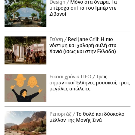
Design
Μόνο στα όνειρα: Τα
υπέροχα σπίτια του Ιμπέρ ντε
Ζιβανσί
Γεύση
Red Jane Grill: Η πιο
νόστιμη και χαλαρή αυλή στα
Χανιά (ίσως και στην Ελλάδα)
Είκοσι χρόνια LIFO
Tρεις
σημαντικοί Έλληνες μουσικοί, τρεις
μεγάλες απώλειες
Ρεπορτάζ
Το θολό και δύσκολο
μέλλον της Μονής Σινά