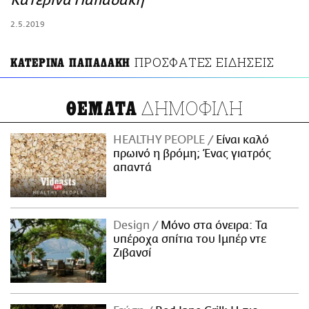
Κατερίνα Παπαδάκη
ΑΜΠΑ
2.5.2019
PRINT
ΠΡΟΣΦΑΤΕΣ ΕΙΔΗΣΕΙΣ
ΚΑΤΕΡΙΝΑ ΠΑΠΑΔΑΚΗ
ΔΗΜΟΦΙΛΗ
ΘΕΜΑΤΑ
HEALTHY PEOPLE
Είναι καλό
πρωινό η βρόμη; Ένας γιατρός
απαντά
Design
Μόνο στα όνειρα: Τα
υπέροχα σπίτια του Ιμπέρ ντε
Ζιβανσί