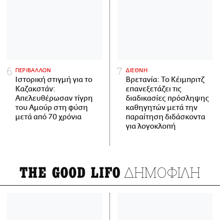
ΠΕΡΙΒΑΛΛΟΝ
ΔΙΕΘΝΗ
Ιστορική στιγμή για το
Βρετανία: Το Κέιμπριτζ
Καζακστάν:
επανεξετάζει τις
Απελευθέρωσαν τίγρη
διαδικασίες πρόσληψης
του Αμούρ στη φύση
καθηγητών μετά την
μετά από 70 χρόνια
παραίτηση διδάσκοντα
για λογοκλοπή
ΔΗΜΟΦΙΛΗ
THE GOOD LIFO