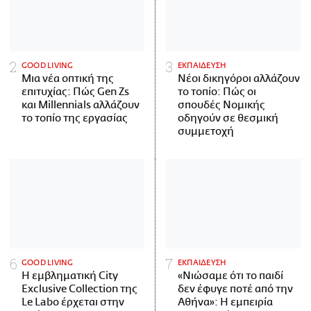
GOOD LIVING
ΕΚΠΑΙΔΕΥΣΗ
Μια νέα οπτική της
Νέοι δικηγόροι αλλάζουν
επιτυχίας: Πώς Gen Zs
το τοπίο: Πώς οι
και Millennials αλλάζουν
σπουδές Νομικής
το τοπίο της εργασίας
οδηγούν σε θεσμική
συμμετοχή
GOOD LIVING
ΕΚΠΑΙΔΕΥΣΗ
Η εμβληματική City
«Νιώσαμε ότι το παιδί
Exclusive Collection της
δεν έφυγε ποτέ από την
Le Labo έρχεται στην
Αθήνα»: Η εμπειρία