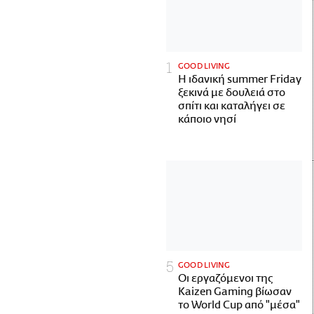
GOOD LIVING
Η ιδανική summer Friday
ξεκινά με δουλειά στο
σπίτι και καταλήγει σε
κάποιο νησί
GOOD LIVING
Οι εργαζόμενοι της
Kaizen Gaming βίωσαν
το World Cup από "μέσα"