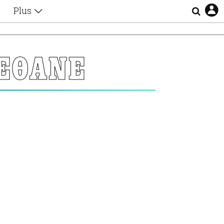
Plus
Θέματα
Συνεντεύξεις
Videos
ΠΕΘΑΝΕ
τα
Αφιερώματα
Ζώδια
Εξομολογήσεις
Blogs
η
Οι Αθηναίοι
Απώλειες
Lgbtqi+
Επιλογές