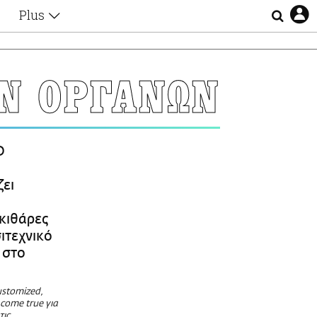
Plus
Θέματα
Συνεντεύξεις
Videos
Ν ΟΡΓΑΝΩΝ
τα
Αφιερώματα
Ζώδια
Εξομολογήσεις
Blogs
η
Ο
Οι Αθηναίοι
Απώλειες
ει
Lgbtqi+
Επιλογές
 κιθάρες
ιτεχνικό
 στο
ustomized,
 come true για
τις