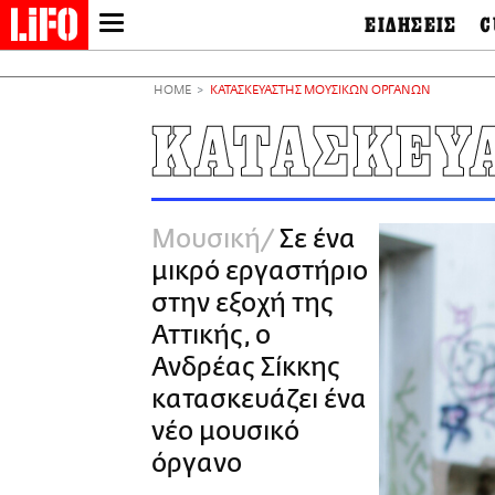
ΕΙΔΗΣΕΙΣ
C
LIFO SHOP
Ελλάδα
Ο
Διεθνή
Μ
NEWSLETTER
HOME
ΚΑΤΑΣΚΕΥΑΣΤΗΣ ΜΟΥΣΙΚΩΝ ΟΡΓΑΝΩΝ
Πολιτική
Θ
ΜΙΚΡΟΠΡΑΓΜΑΤΑ
ΚΑΤΑΣΚΕΥ
Οικονομία
Ει
THE GOOD LIFO
Πολιτισμός
Βι
LIFOLAND
Αθλητισμός
Αρ
CITY GUIDE
& 
Περιβάλλον
Μουσική
Σε ένα
D
ΑΜΠΑ
TV & Media
Φ
μικρό εργαστήριο
PRINT
Tech &
Science
στην εξοχή της
European Lifo
Αττικής, ο
Ανδρέας Σίκκης
κατασκευάζει ένα
νέο μουσικό
όργανο