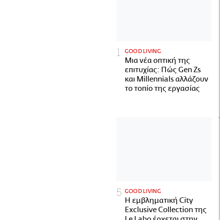
GOOD LIVING
Μια νέα οπτική της
επιτυχίας: Πώς Gen Zs
και Millennials αλλάζουν
το τοπίο της εργασίας
GOOD LIVING
Η εμβληματική City
Exclusive Collection της
Le Labo έρχεται στην