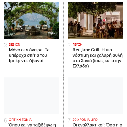
DESIGN
ΓΕΥΣΗ
Μόνο στα όνειρα: Τα
Red Jane Grill: Η πιο
υπέροχα σπίτια του
νόστιμη και χαλαρή αυλή
Ιμπέρ ντε Ζιβανσί
στα Χανιά (ίσως και στην
Ελλάδα)
ΟΠΤΙΚΗ ΓΩΝΙΑ
20 ΧΡΟΝΙΑ LIFO
Όπου και να ταξιδέψω η
Οι εναλλακτικοί: Όσο πιο