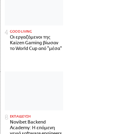
GOOD LIVING
Οι εργαζόμενοι της
Kaizen Gaming βίωσαν
το World Cup από "μέσα"
ΕΚΠΑΙΔΕΥΣΗ
Novibet Backend
Academy: Η επόμενη
γενιά software engineers