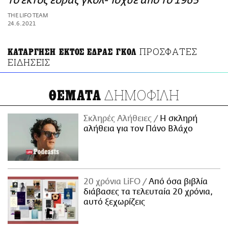
το εκτός έδρας γκολ- Ίσχυε από το 1965
ΑΜΠΑ
THE LIFO TEAM
PRINT
24.6.2021
ΠΡΟΣΦΑΤΕΣ
ΚΑΤΑΡΓΗΣΗ ΕΚΤΟΣ ΕΔΡΑΣ ΓΚΟΛ
ΕΙΔΗΣΕΙΣ
ΔΗΜΟΦΙΛΗ
ΘΕΜΑΤΑ
Σκληρές Αλήθειες
H σκληρή
αλήθεια για τον Πάνο Βλάχο
20 χρόνια LiFO
Από όσα βιβλία
διάβασες τα τελευταία 20 χρόνια,
αυτό ξεχωρίζεις