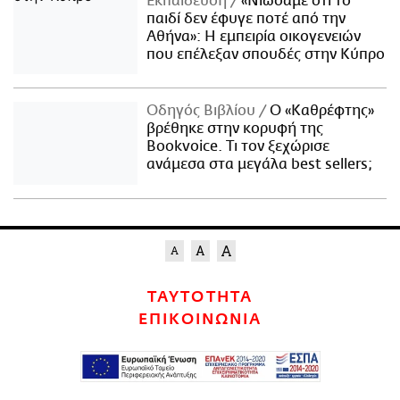
Εκπαίδευση
«Νιώσαμε ότι το
παιδί δεν έφυγε ποτέ από την
Αθήνα»: Η εμπειρία οικογενειών
που επέλεξαν σπουδές στην Κύπρο
Οδηγός Βιβλίου
Ο «Καθρέφτης»
βρέθηκε στην κορυφή της
Bookvoice. Τι τον ξεχώρισε
ανάμεσα στα μεγάλα best sellers;
ΤΑΥΤΟΤΗΤΑ
ΕΠΙΚΟΙΝΩΝΙΑ