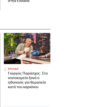
στην Ελλάδα
ΕΛΛΑΔΑ
Γιώργος Παράσχος: Στο
νοσοκομείο ξανά ο
ηθοποιός για θεραπεία
κατά του καρκίνου