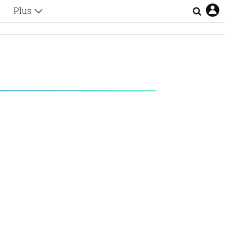
Plus
Θέματα
Συνεντεύξεις
Videos
τα
Αφιερώματα
Ζώδια
Εξομολογήσεις
Blogs
η
Οι Αθηναίοι
Απώλειες
Lgbtqi+
Επιλογές