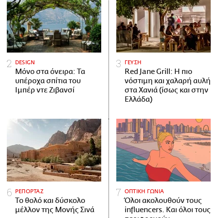
DESIGN
ΓΕΥΣΗ
Μόνο στα όνειρα: Τα
Red Jane Grill: Η πιο
υπέροχα σπίτια του
νόστιμη και χαλαρή αυλή
Ιμπέρ ντε Ζιβανσί
στα Χανιά (ίσως και στην
Ελλάδα)
ΡΕΠΟΡΤΑΖ
ΟΠΤΙΚΗ ΓΩΝΙΑ
Το θολό και δύσκολο
Όλοι ακολουθούν τους
μέλλον της Μονής Σινά
influencers. Και όλοι τους