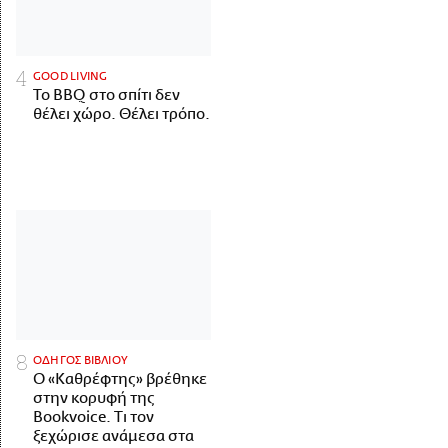
GOOD LIVING
Το BBQ στο σπίτι δεν
θέλει χώρο. Θέλει τρόπο.
ΟΔΗΓΟΣ ΒΙΒΛΙΟΥ
Ο «Καθρέφτης» βρέθηκε
στην κορυφή της
Bookvoice. Τι τον
ξεχώρισε ανάμεσα στα