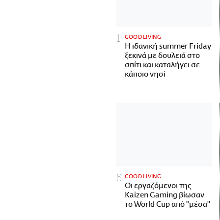
GOOD LIVING
Η ιδανική summer Friday
ξεκινά με δουλειά στο
σπίτι και καταλήγει σε
κάποιο νησί
GOOD LIVING
Οι εργαζόμενοι της
Kaizen Gaming βίωσαν
το World Cup από "μέσα"