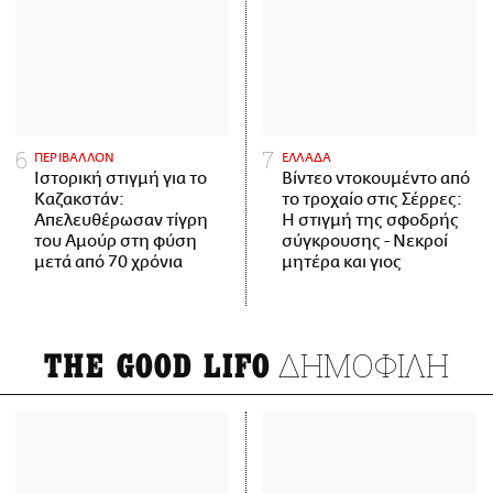
ΠΕΡΙΒΑΛΛΟΝ
ΕΛΛΑΔΑ
Ιστορική στιγμή για το
Βίντεο ντοκουμέντο από
Καζακστάν:
το τροχαίο στις Σέρρες:
Απελευθέρωσαν τίγρη
Η στιγμή της σφοδρής
του Αμούρ στη φύση
σύγκρουσης - Νεκροί
μετά από 70 χρόνια
μητέρα και γιος
ΔΗΜΟΦΙΛΗ
THE GOOD LIFO