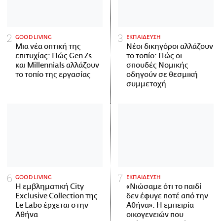
GOOD LIVING
ΕΚΠΑΙΔΕΥΣΗ
Μια νέα οπτική της
Νέοι δικηγόροι αλλάζουν
επιτυχίας: Πώς Gen Zs
το τοπίο: Πώς οι
και Millennials αλλάζουν
σπουδές Νομικής
το τοπίο της εργασίας
οδηγούν σε θεσμική
συμμετοχή
GOOD LIVING
ΕΚΠΑΙΔΕΥΣΗ
Η εμβληματική City
«Νιώσαμε ότι το παιδί
Exclusive Collection της
δεν έφυγε ποτέ από την
Le Labo έρχεται στην
Αθήνα»: Η εμπειρία
Αθήνα
οικογενειών που