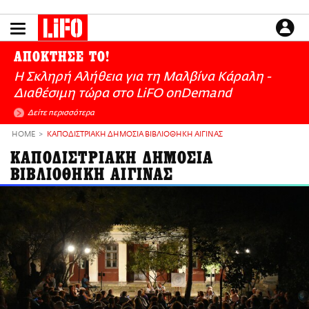
Παράκαμψη
προς
το
ΕΙΔΗΣΕΙΣ
κυρίως
ΑΠΟΚΤΗΣΕ ΤΟ!
περιεχόμενο
CULTURE
Η Σκληρή Αλήθεια για τη Μαλβίνα Κάραλη -
ΑΠΟΨΕΙΣ
Διαθέσιμη τώρα στo LiFO onDemand
ΤΡΟΠΟΣ ΖΩΗΣ
Δείτε περισσότερα
PODCASTS
HOME
ΚΑΠΟΔΙΣΤΡΙΑΚΗ ΔΗΜΟΣΙΑ ΒΙΒΛΙΟΘΗΚΗ ΑΙΓΙΝΑΣ
Plus
ΚΑΠΟΔΙΣΤΡΙΑΚΗ ΔΗΜΟΣΙΑ
ΒΙΒΛΙΟΘΗΚΗ ΑΙΓΙΝΑΣ
LIFO SHOP
NEWSLETTER
ΜΙΚΡΟΠΡΑΓΜΑΤΑ
THE GOOD LIFO
LIFOLAND
CITY GUIDE