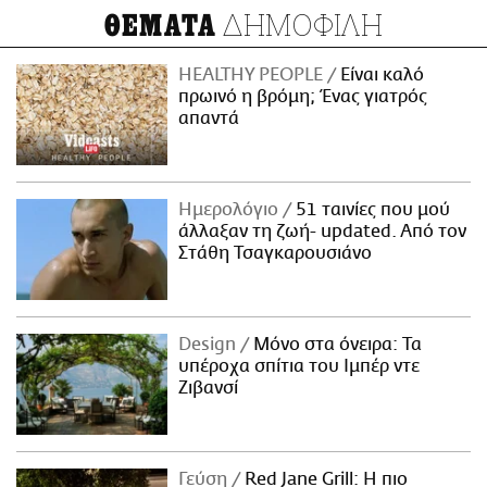
ΔΗΜΟΦΙΛΗ
ΘΕΜΑΤΑ
HEALTHY PEOPLE
Είναι καλό
πρωινό η βρόμη; Ένας γιατρός
απαντά
Ημερολόγιο
51 ταινίες που μού
άλλαξαν τη ζωή- updated. Aπό τον
Στάθη Τσαγκαρουσιάνο
Design
Μόνο στα όνειρα: Τα
υπέροχα σπίτια του Ιμπέρ ντε
Ζιβανσί
Γεύση
Red Jane Grill: Η πιο