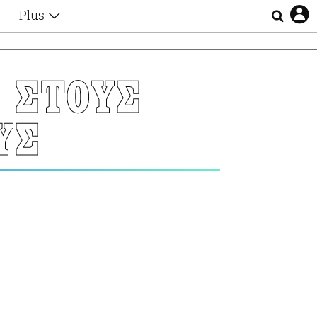
Plus
Θέματα
Συνεντεύξεις
Videos
 ΣΤΟΥΣ
τα
Αφιερώματα
Ζώδια
ΥΣ
Εξομολογήσεις
Blogs
η
Οι Αθηναίοι
Απώλειες
Lgbtqi+
Επιλογές