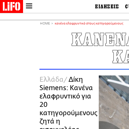
ΕΙΔΗΣΕΙΣ
C
LIFO SHOP
Ελλάδα
Ο
Διεθνή
Μ
NEWSLETTER
HOME
κανένα ελαφρυντικό στους κατηγορούμενους
Πολιτική
Θ
ΜΙΚΡΟΠΡΑΓΜΑΤΑ
ΚΑΝΕΝ
Οικονομία
Ει
THE GOOD LIFO
Πολιτισμός
Βι
LIFOLAND
Κ
Αθλητισμός
Αρ
CITY GUIDE
& 
Περιβάλλον
D
ΑΜΠΑ
TV & Media
Φ
PRINT
Tech &
Science
Ελλάδα
Δίκη
European Lifo
Siemens: Κανένα
ελαφρυντικό για
20
κατηγορούμενους
ζητά η