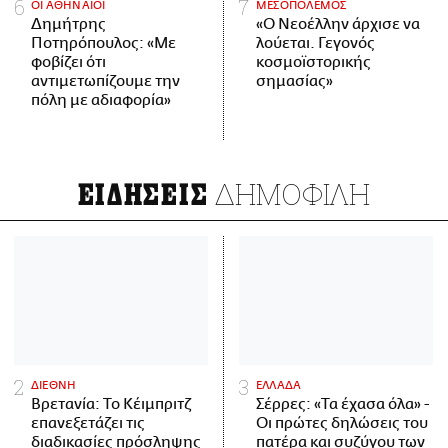
ΟΙ ΑΘΗΝΑΙΟΙ
ΜΕΣΟΠΟΛΕΜΟΣ
Δημήτρης
«Ο Νεοέλλην άρχισε να
Ποτηρόπουλος: «Με
λούεται. Γεγονός
φοβίζει ότι
κοσμοϊστορικής
αντιμετωπίζουμε την
σημασίας»
πόλη με αδιαφορία»
ΔΗΜΟΦΙΛΗ
ΕΙΔΗΣΕΙΣ
ΔΙΕΘΝΗ
ΕΛΛΑΔΑ
Βρετανία: Το Κέιμπριτζ
Σέρρες: «Τα έχασα όλα» -
επανεξετάζει τις
Οι πρώτες δηλώσεις του
διαδικασίες πρόσληψης
πατέρα και συζύγου των