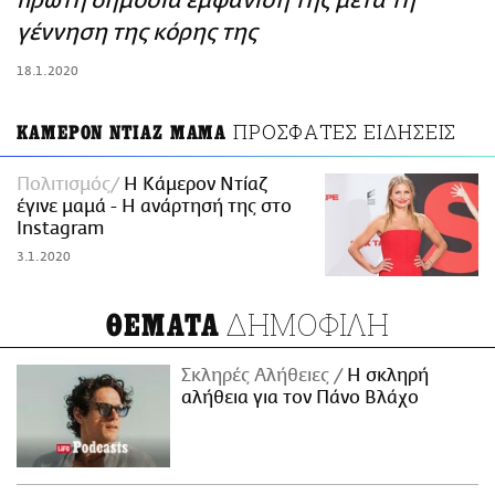
πρώτη δημόσια εμφάνισή της μετά τη
ΑΜΠΑ
γέννηση της κόρης της
PRINT
18.1.2020
ΠΡΟΣΦΑΤΕΣ ΕΙΔΗΣΕΙΣ
ΚΑΜΕΡΟΝ ΝΤΙΑΖ ΜΑΜΑ
Πολιτισμός
Η Κάμερον Ντίαζ
έγινε μαμά - Η ανάρτησή της στο
Instagram
3.1.2020
ΔΗΜΟΦΙΛΗ
ΘΕΜΑΤΑ
Σκληρές Αλήθειες
H σκληρή
αλήθεια για τον Πάνο Βλάχο