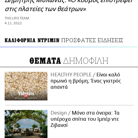
Δημήτρης Μυλωνάς: «Ο κόσμος επιστρέφει
ΑΜΠΑ
στις πλατείες των θεάτρων»
PRINT
THE LIFO TEAM
4.11.2022
ΠΡΟΣΦΑΤΕΣ ΕΙΔΗΣΕΙΣ
ΚΑΛΙΦΟΡΝΙΑ ΝΤΡΙΜΙΝ
ΔΗΜΟΦΙΛΗ
ΘΕΜΑΤΑ
HEALTHY PEOPLE
Είναι καλό
πρωινό η βρόμη; Ένας γιατρός
απαντά
Design
Μόνο στα όνειρα: Τα
υπέροχα σπίτια του Ιμπέρ ντε
Ζιβανσί