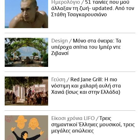
ΑΜΠΑ
Ημερολόγιο
51 ταινίες που μού
PRINT
άλλαξαν τη ζωή- updated. Aπό τον
Στάθη Τσαγκαρουσιάνο
Design
Μόνο στα όνειρα: Τα
υπέροχα σπίτια του Ιμπέρ ντε
Ζιβανσί
Γεύση
Red Jane Grill: Η πιο
νόστιμη και χαλαρή αυλή στα
Χανιά (ίσως και στην Ελλάδα)
Είκοσι χρόνια LIFO
Tρεις
σημαντικοί Έλληνες μουσικοί, τρεις
μεγάλες απώλειες