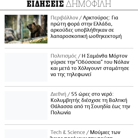
ΔΗΜΟΦΙΛΗ
ΕΙΔΗΣΕΙΣ
Περιβάλλον
Αρκτούρος: Για
πρώτη φορά στην Ελλάδα,
αρκούδες υποβλήθηκαν σε
λαπαροσκοπική ωοθηκεκτομή
Πολιτισμός
Η Σαμάνθα Μόρτον
γύρισε την “Οδύσσεια” του Νόλαν
και μετά το Χόλιγουντ σταμάτησε
να της τηλεφωνεί
Διεθνή
55 ώρες στο νερό:
Κολυμβητής διέσχισε τη Βαλτική
Θάλασσα από τη Σουηδία έως την
Πολωνία
Τech & Science
Μούμιες των