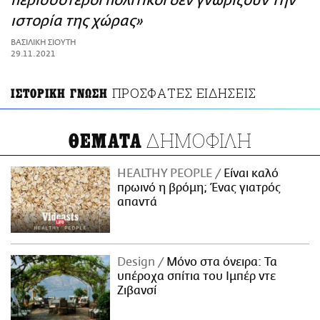
περισσότεροι πολιτικοί δεν γνωρίζουν την
ΑΜΠΑ
ιστορία της χώρας»
PRINT
ΒΑΣΙΛΙΚΗ ΣΙΟΥΤΗ
29.11.2021
ΠΡΟΣΦΑΤΕΣ ΕΙΔΗΣΕΙΣ
ΙΣΤΟΡΙΚΗ ΓΝΩΣΗ
ΔΗΜΟΦΙΛΗ
ΘΕΜΑΤΑ
HEALTHY PEOPLE
Είναι καλό
πρωινό η βρόμη; Ένας γιατρός
απαντά
Design
Μόνο στα όνειρα: Τα
υπέροχα σπίτια του Ιμπέρ ντε
Ζιβανσί