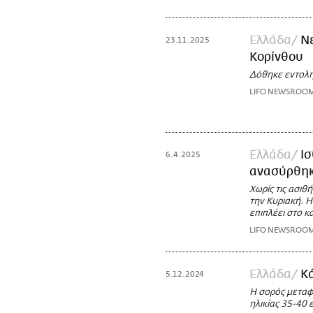
Ελλάδα
Ν
23.11.2025
Κορίνθου
Δόθηκε εντολή 
LIFO NEWSROO
Ελλάδα
Ισ
6.4.2025
ανασύρθηκ
Χωρίς τις ασιθ
την Κυριακή. Η
επιπλέει στο κ
LIFO NEWSROO
Ελλάδα
Κό
5.12.2024
H σορός μεταφ
ηλικίας 35-40 