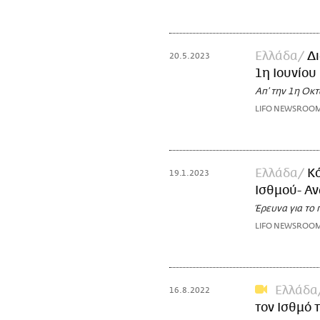
Ελλάδα
Δι
20.5.2023
1η Ιουνίου
Απ’ την 1η Οκτ
LIFO NEWSROO
Ελλάδα
Κό
19.1.2023
Ισθμού- Α
Έρευνα για το 
LIFO NEWSROO
Ελλάδα
16.8.2022
τον Ισθμό 