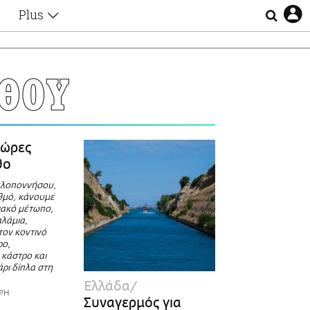
Plus
Θέματα
Συνεντεύξεις
Videos
ΘΟΥ
τα
Αφιερώματα
Ζώδια
Εξομολογήσεις
Blogs
η
 ώρες
Οι Αθηναίοι
θο
Απώλειες
ελοποννήσου,
Lgbtqi+
σθμό, κάνουμε
Επιλογές
ιακό μέτωπο,
αλάμια,
τον κοντινό
ρο,
 κάστρο και
ρι δίπλα στη
Ελλάδα
ΡΗ
Συναγερμός για