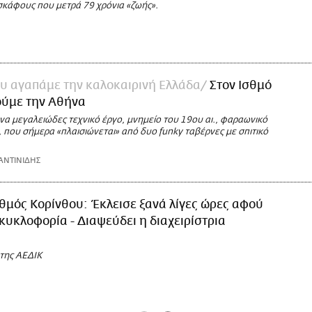
σκάφους που μετρά 79 χρόνια «ζωής».
ου αγαπάμε την καλοκαιρινή Ελλάδα
Στον Ισθμό
ούμε την Αθήνα
ένα μεγαλειώδες τεχνικό έργο, μνημείο του 19ου αι., φαραωνικό
, που σήμερα «πλαισιώνεται» από δυο funky ταβέρνες με σπιτικό
ΑΝΤΙΝΙΔΗΣ
θμός Κορίνθου: Έκλεισε ξανά λίγες ώρες αφού
κυκλοφορία - Διαψεύδει η διαχειρίστρια
της ΑΕΔΙΚ