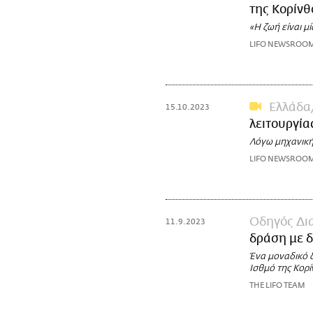
της Κορίνθ
«Η ζωή είναι μ
LIFO NEWSROO
Ελλάδα
15.10.2023
λειτουργία
Λόγω μηχανική
LIFO NEWSROO
Οδηγός Δι
11.9.2023
δράση με δ
Ένα μοναδικό δ
Ισθμό της Κορ
THE LIFO TEAM