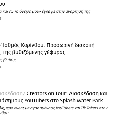
ου
ία και ζω το όνειρό μου» έγραψε στην ανάρτησή της
M
Ισθμός Κορίνθου: Προσωρινή διακοπή
ς της βυθιζόμενης γέφυρας
ς βλάβης
M
ασκέδαση
Creators on Tour: Διασκέδαση και
ιάσημους YouTubers στο Splash Water Park
ιήμερο event με αγαπημένους YouTubers και Tik Tokers στον
ίνθου