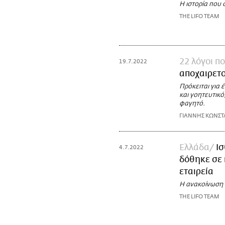
H ιστορία που 
THE LIFO TEAM
22 λόγοι π
19.7.2022
αποχαιρετ
Πρόκειται για 
και γοητευτικό
φαγητό.
ΓΙΑΝΝΗΣ ΚΩΝΣΤ
Ελλάδα
Ισ
4.7.2022
δόθηκε σε 
εταιρεία
Η ανακοίνωση 
THE LIFO TEAM