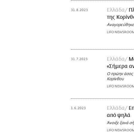
Ελλάδα
Πλ
31.8.2023
της Κορίνθ
Αναγορεύθηκε
LIFO NEWSROO
Ελλάδα
Μά
31.7.2023
«Σήμερα αν
Ο πρώην άσος τ
Κορίνθου
LIFO NEWSROO
Ελλάδα
Επ
1.6.2023
από ψηλά
Άνοιξε ξανά σή
LIFO NEWSROO