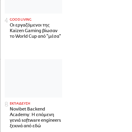
GOOD LIVING
Οι εργαζόμενοι της
Kaizen Gaming βίωσαν
το World Cup από "μέσα"
ΕΚΠΑΙΔΕΥΣΗ
Novibet Backend
Academy: Η επόμενη
γενιά software engineers
ξεκινά από εδώ