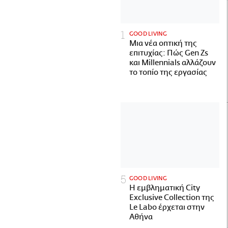
GOOD LIVING
Μια νέα οπτική της
επιτυχίας: Πώς Gen Zs
και Millennials αλλάζουν
το τοπίο της εργασίας
GOOD LIVING
Η εμβληματική City
Exclusive Collection της
Le Labo έρχεται στην
Αθήνα