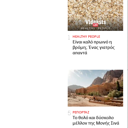
HEALTHY PEOPLE
Είναι καλό πρωινό η
βρόμη; Ένας γιατρός
απαντά
ΡΕΠΟΡΤΑΖ
Το θολό και δύσκολο
μέλλον της Μονής Σινά