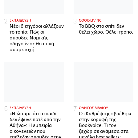
ΕΚΠΑΙΔΕΥΣΗ
GOOD LIVING
Νέοι δικηγόροι αλλάζουν
Το BBQ στο σπίτι δεν
το τοπίο: Πώς οι
θέλει χώρο. Θέλει τρόπο.
σπουδές Νομικής
οδηγούν σε θεσμική
συμμετοχή
ΕΚΠΑΙΔΕΥΣΗ
ΟΔΗΓΟΣ ΒΙΒΛΙΟΥ
«Νιώσαμε ότι το παιδί
Ο «Καθρέφτης» βρέθηκε
δεν έφυγε ποτέ από την
στην κορυφή της
Αθήνα»: Η εμπειρία
Bookvoice. Τι τον
οικογενειών που
ξεχώρισε ανάμεσα στα
επέλεξαν σπουδές στην
μεγάλα best sellers;