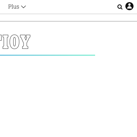
Plus
Θέματα
Συνεντεύξεις
Videos
ΙΟΥ
τα
Αφιερώματα
Ζώδια
Εξομολογήσεις
Blogs
η
Οι Αθηναίοι
Απώλειες
Lgbtqi+
Επιλογές