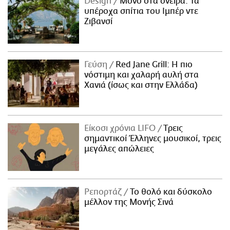
Design
Μόνο στα όνειρα: Τα
υπέροχα σπίτια του Ιμπέρ ντε
Ζιβανσί
Γεύση
Red Jane Grill: Η πιο
νόστιμη και χαλαρή αυλή στα
Χανιά (ίσως και στην Ελλάδα)
Είκοσι χρόνια LIFO
Tρεις
σημαντικοί Έλληνες μουσικοί, τρεις
μεγάλες απώλειες
Ρεπορτάζ
Το θολό και δύσκολο
μέλλον της Μονής Σινά