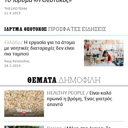
το Ίδρυμα «Η Θεοτόκος»
ΑΜΠΑ
THE LIFO TEAM
PRINT
11.4.2019
ΠΡΟΣΦΑΤΕΣ ΕΙΔΗΣΕΙΣ
ΙΔΡΥΜΑ ΘΕΟΤΟΚΟΣ
Ελλάδα
Η εργασία για τα άτομα
με νοητικές διαταραχές δεν είναι
πια ταμπού
Άκης Κατσούδας
28.3.2019
ΔΗΜΟΦΙΛΗ
ΘΕΜΑΤΑ
HEALTHY PEOPLE
Είναι καλό
πρωινό η βρόμη; Ένας γιατρός
απαντά