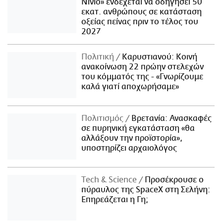
Νίνιο» ενδέχεται να οδηγήσει 50
εκατ. ανθρώπους σε κατάσταση
οξείας πείνας πριν το τέλος του
2027
Πολιτική
Καρυστιανού: Κοινή
ανακοίνωση 22 πρώην στελεχών
του κόμματός της - «Γνωρίζουμε
καλά γιατί αποχωρήσαμε»
Πολιτισμός
Βρετανία: Ανασκαφές
σε πυρηνική εγκατάσταση «θα
αλλάξουν την προϊστορία»,
υποστηρίζει αρχαιολόγος
Τech & Science
Προσέκρουσε ο
πύραυλος της SpaceX στη Σελήνη:
Επηρεάζεται η Γη;