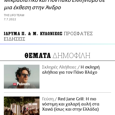
Μικρασιατικό και Ποντιακό Ελληνισμό σε
ΑΜΠΑ
μια έκθεση στην Άνδρο
PRINT
THE LIFO TEAM
7.7.2022
ΠΡΟΣΦΑΤΕΣ
ΙΔΡΥΜΑ Π. & Μ. ΚΥΔΩΝΙΕΩΣ
ΕΙΔΗΣΕΙΣ
ΔΗΜΟΦΙΛΗ
ΘΕΜΑΤΑ
Σκληρές Αλήθειες
H σκληρή
αλήθεια για τον Πάνο Βλάχο
Γεύση
Red Jane Grill: Η πιο
νόστιμη και χαλαρή αυλή στα
Χανιά (ίσως και στην Ελλάδα)