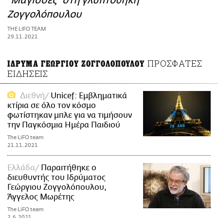
“Μάγισσες” στη γλυπτοθήκη
ΑΜΠΑ
Ζογγολόπουλου
PRINT
THE LIFO TEAM
29.11.2021
ΠΡΟΣΦΑΤΕΣ
ΙΔΡΥΜΑ ΓΕΩΡΓΙΟΥ ΖΟΓΓΟΛΟΠΟΥΛΟΥ
ΕΙΔΗΣΕΙΣ
Διεθνή
Unicef: Εμβληματικά
κτίρια σε όλο τον κόσμο
φωτίστηκαν μπλε για να τιμήσουν
την Παγκόσμια Ημέρα Παιδιού
The LiFO team
21.11.2021
Ελλάδα
Παραιτήθηκε ο
διευθυντής του Ιδρύματος
Γεώργιου Ζογγολόπουλου,
Άγγελος Μωρέτης
The LiFO team
2.6.2021