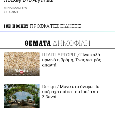
hockey στο Αιγάλεω
ΑΜΠΑ
ΜΙΝΑ ΚΑΛΟΓΕΡΑ
PRINT
15.3.2024
ΠΡΟΣΦΑΤΕΣ ΕΙΔΗΣΕΙΣ
ICE HOCKEY
ΔΗΜΟΦΙΛΗ
ΘΕΜΑΤΑ
HEALTHY PEOPLE
Είναι καλό
πρωινό η βρόμη; Ένας γιατρός
απαντά
Design
Μόνο στα όνειρα: Τα
υπέροχα σπίτια του Ιμπέρ ντε
Ζιβανσί