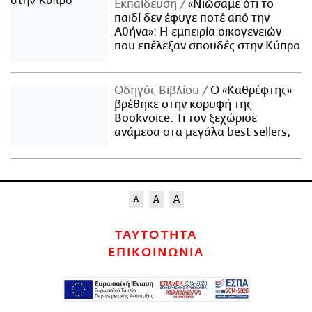
Εκπαίδευση
«Νιώσαμε ότι το
παιδί δεν έφυγε ποτέ από την
Αθήνα»: Η εμπειρία οικογενειών
που επέλεξαν σπουδές στην Κύπρο
Οδηγός Βιβλίου
Ο «Καθρέφτης»
βρέθηκε στην κορυφή της
Bookvoice. Τι τον ξεχώρισε
ανάμεσα στα μεγάλα best sellers;
ΤΑΥΤΟΤΗΤΑ
ΕΠΙΚΟΙΝΩΝΙΑ