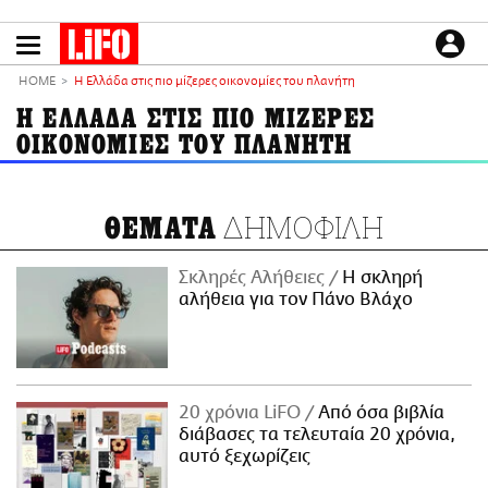
Παράκαμψη
προς
το
ΕΙΔΗΣΕΙΣ
κυρίως
HOME
Η Ελλάδα στις πιο μίζερες οικονομίες του πλανήτη
περιεχόμενο
CULTURE
Η ΕΛΛΑΔΑ ΣΤΙΣ ΠΙΟ ΜΙΖΕΡΕΣ
ΟΙΚΟΝΟΜΙΕΣ ΤΟΥ ΠΛΑΝΗΤΗ
ΑΠΟΨΕΙΣ
ΤΡΟΠΟΣ ΖΩΗΣ
PODCASTS
ΔΗΜΟΦΙΛΗ
ΘΕΜΑΤΑ
Plus
Σκληρές Αλήθειες
H σκληρή
αλήθεια για τον Πάνο Βλάχο
LIFO SHOP
NEWSLETTER
ΜΙΚΡΟΠΡΑΓΜΑΤΑ
20 χρόνια LiFO
Από όσα βιβλία
THE GOOD LIFO
διάβασες τα τελευταία 20 χρόνια,
LIFOLAND
αυτό ξεχωρίζεις
CITY GUIDE