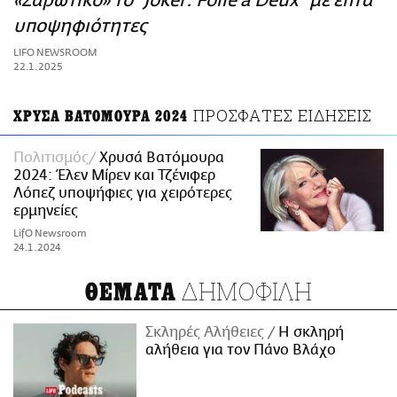
«Σαρωτικό» το "Joker: Folie à Deux" με επτά
ΑΜΠΑ
υποψηφιότητες
PRINT
LIFO NEWSROOM
22.1.2025
ΠΡΟΣΦΑΤΕΣ ΕΙΔΗΣΕΙΣ
ΧΡΥΣΑ ΒΑΤΟΜΟΥΡΑ 2024
Πολιτισμός
Χρυσά Βατόμουρα
2024: Έλεν Μίρεν και Τζένιφερ
Λόπεζ υποψήφιες για χειρότερες
ερμηνείες
LifO Newsroom
24.1.2024
ΔΗΜΟΦΙΛΗ
ΘΕΜΑΤΑ
Σκληρές Αλήθειες
H σκληρή
αλήθεια για τον Πάνο Βλάχο