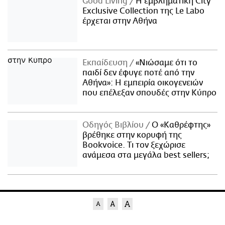
Good Living
Η εμβληματική City
Exclusive Collection της Le Labo
έρχεται στην Αθήνα
Εκπαίδευση
«Νιώσαμε ότι το
παιδί δεν έφυγε ποτέ από την
Αθήνα»: Η εμπειρία οικογενειών
που επέλεξαν σπουδές στην Κύπρο
Οδηγός Βιβλίου
Ο «Καθρέφτης»
βρέθηκε στην κορυφή της
Bookvoice. Τι τον ξεχώρισε
ανάμεσα στα μεγάλα best sellers;