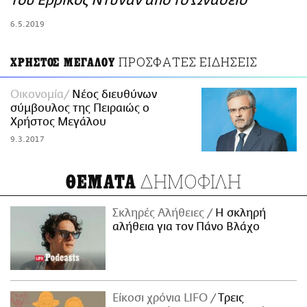
του Ερρίκος Ντυνάν από το Ωνάσειο
ΑΜΠΑ
6.5.2019
PRINT
ΠΡΟΣΦΑΤΕΣ ΕΙΔΗΣΕΙΣ
ΧΡΗΣΤΟΣ ΜΕΓΑΛΟΥ
Οικονομία
Νέος διευθύνων
σύμβουλος της Πειραιώς ο
Χρήστος Μεγάλου
9.3.2017
ΔΗΜΟΦΙΛΗ
ΘΕΜΑΤΑ
Σκληρές Αλήθειες
H σκληρή
αλήθεια για τον Πάνο Βλάχο
Είκοσι χρόνια LIFO
Tρεις