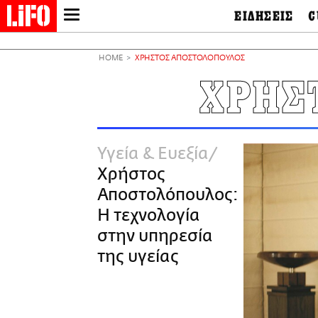
ΕΙΔΗΣΕΙΣ
C
LIFO SHOP
Ελλάδα
Ο
Διεθνή
Μ
NEWSLETTER
HOME
ΧΡΗΣΤΟΣ ΑΠΟΣΤΟΛΟΠΟΥΛΟΣ
Πολιτική
Θ
ΜΙΚΡΟΠΡΑΓΜΑΤΑ
ΧΡΗΣ
Οικονομία
Ει
THE GOOD LIFO
Πολιτισμός
Βι
LIFOLAND
Αθλητισμός
Αρ
CITY GUIDE
& 
Περιβάλλον
Υγεία & Ευεξία
D
ΑΜΠΑ
TV & Media
Φ
Χρήστος
PRINT
Tech &
Science
Αποστολόπουλος:
European Lifo
Η τεχνολογία
στην υπηρεσία
της υγείας