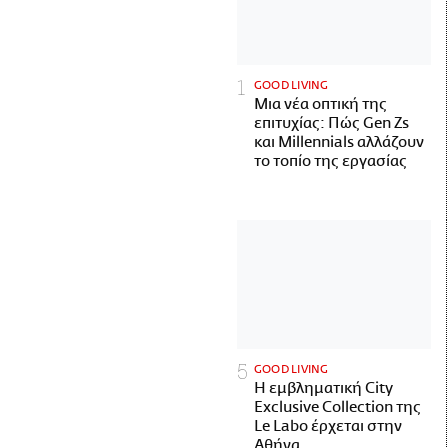
GOOD LIVING
Μια νέα οπτική της
επιτυχίας: Πώς Gen Zs
και Millennials αλλάζουν
το τοπίο της εργασίας
GOOD LIVING
Η εμβληματική City
Exclusive Collection της
Le Labo έρχεται στην
Αθήνα