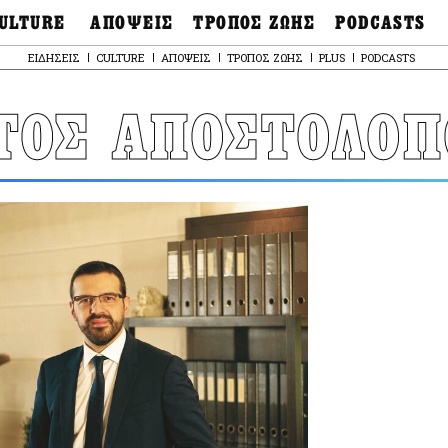
ULTURE
ΑΠΟΨΕΙΣ
ΤΡΟΠΟΣ ΖΩΗΣ
PODCASTS
θόνες
Ιδέες
Μόδα & Στυλ
Σκληρές Αλήθειες
ΕΙΔΗΣΕΙΣ
CULTURE
ΑΠΟΨΕΙΣ
ΤΡΟΠΟΣ ΖΩΗΣ
PLUS
PODCASTS
OnDemand
ουσική
Στήλες
Γεύση
Παράκαμψη
Σκληρές Αλήθειες
προς
έατρο
Οπτική Γωνία
Υγεία & Σώμα
το
ΤΟΣ ΑΠΟΣΤΟΛΟΠ
Αληθινά Εγκλήμα
κυρίως
καστικά
Guests
Ταξίδια
περιεχόμενο
Άλλο ένα podcast
βλίο
Επιστολές
Συνταγές
3.0
χαιολογία
Living
Ψυχή & Σώμα
Ιστορία
Urban
Άκου την επιστήμ
esign
Αγορά
Ιστορία μιας πόλης
ωτογραφία
Pulp Fiction
Radio Lifo
The Review
LiFO Politics
Το κρασί με απλά
λόγια
Ζούμε, ρε!