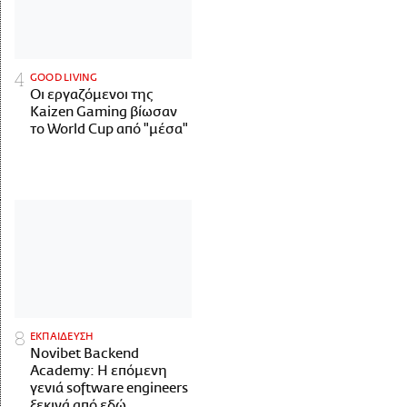
GOOD LIVING
Οι εργαζόμενοι της
Kaizen Gaming βίωσαν
το World Cup από "μέσα"
ΕΚΠΑΙΔΕΥΣΗ
Novibet Backend
Academy: Η επόμενη
γενιά software engineers
ξεκινά από εδώ