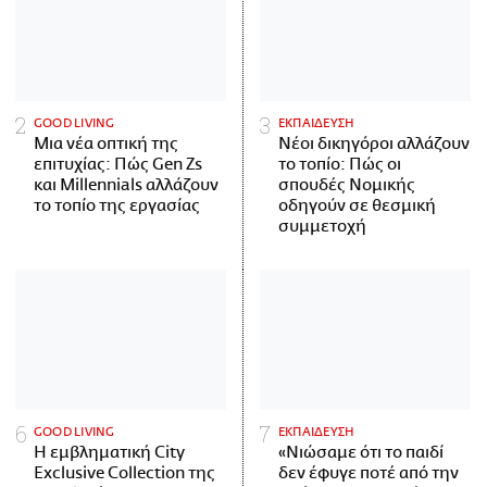
GOOD LIVING
ΕΚΠΑΙΔΕΥΣΗ
Μια νέα οπτική της
Νέοι δικηγόροι αλλάζουν
επιτυχίας: Πώς Gen Zs
το τοπίο: Πώς οι
και Millennials αλλάζουν
σπουδές Νομικής
το τοπίο της εργασίας
οδηγούν σε θεσμική
συμμετοχή
GOOD LIVING
ΕΚΠΑΙΔΕΥΣΗ
Η εμβληματική City
«Νιώσαμε ότι το παιδί
Exclusive Collection της
δεν έφυγε ποτέ από την