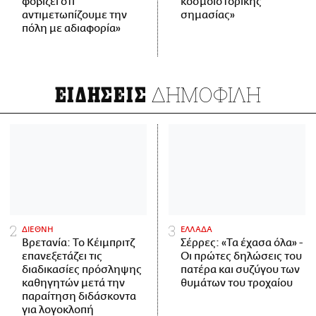
φοβίζει ότι
κοσμοϊστορικής
αντιμετωπίζουμε την
σημασίας»
πόλη με αδιαφορία»
ΔΗΜΟΦΙΛΗ
ΕΙΔΗΣΕΙΣ
ΔΙΕΘΝΗ
ΕΛΛΑΔΑ
Βρετανία: Το Κέιμπριτζ
Σέρρες: «Τα έχασα όλα» -
επανεξετάζει τις
Οι πρώτες δηλώσεις του
διαδικασίες πρόσληψης
πατέρα και συζύγου των
καθηγητών μετά την
θυμάτων του τροχαίου
παραίτηση διδάσκοντα
για λογοκλοπή