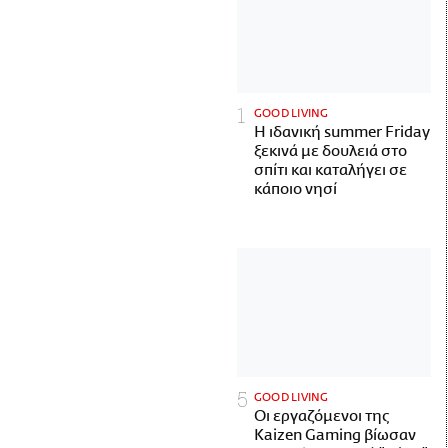
GOOD LIVING
Η ιδανική summer Friday
ξεκινά με δουλειά στο
σπίτι και καταλήγει σε
κάποιο νησί
GOOD LIVING
Οι εργαζόμενοι της
Kaizen Gaming βίωσαν