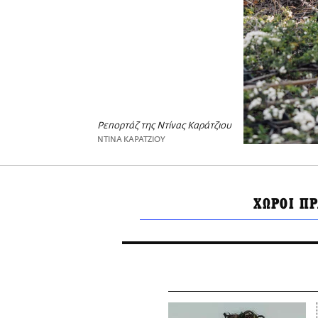
Ρεπορτάζ της Ντίνας Καράτζιου
ΝΤΙΝΑ ΚΑΡΑΤΖΙΟΥ
ΧΩΡΟΙ Π