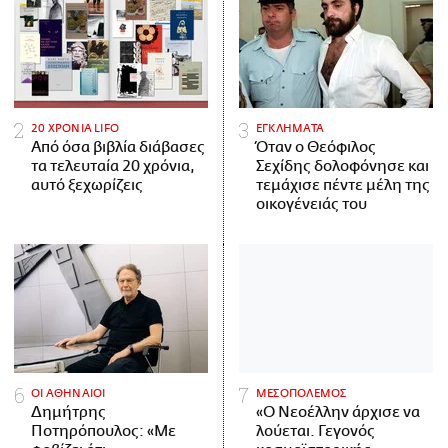
20 ΧΡΟΝΙΑ LIFO
ΕΓΚΛΗΜΑΤΑ
Από όσα βιβλία διάβασες
Όταν ο Θεόφιλος
τα τελευταία 20 χρόνια,
Σεχίδης δολοφόνησε και
αυτό ξεχωρίζεις
τεμάχισε πέντε μέλη της
οικογένειάς του
ΟΙ ΑΘΗΝΑΙΟΙ
ΜΕΣΟΠΟΛΕΜΟΣ
Δημήτρης
«Ο Νεοέλλην άρχισε να
Ποτηρόπουλος: «Με
λούεται. Γεγονός