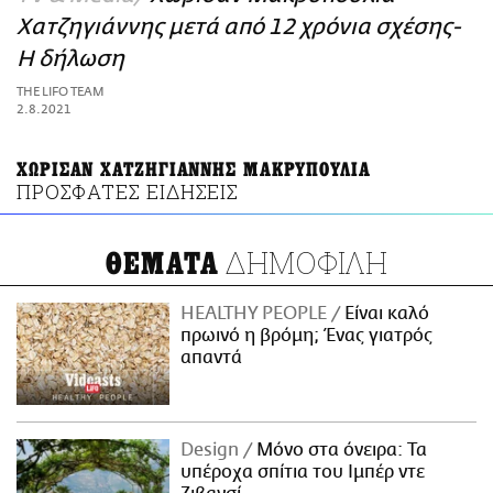
ΑΜΠΑ
Χατζηγιάννης μετά από 12 χρόνια σχέσης-
PRINT
Η δήλωση
THE LIFO TEAM
2.8.2021
ΧΩΡΙΣΑΝ ΧΑΤΖΗΓΙΑΝΝΗΣ ΜΑΚΡΥΠΟΥΛΙΑ
ΠΡΟΣΦΑΤΕΣ ΕΙΔΗΣΕΙΣ
ΔΗΜΟΦΙΛΗ
ΘΕΜΑΤΑ
HEALTHY PEOPLE
Είναι καλό
πρωινό η βρόμη; Ένας γιατρός
απαντά
Design
Μόνο στα όνειρα: Τα
υπέροχα σπίτια του Ιμπέρ ντε