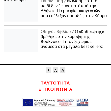
Εκπαίδευση
«Νιώσαμε ότι το
παιδί δεν έφυγε ποτέ από την
Αθήνα»: Η εμπειρία οικογενειών
που επέλεξαν σπουδές στην Κύπρο
Οδηγός Βιβλίου
Ο «Καθρέφτης»
βρέθηκε στην κορυφή της
Bookvoice. Τι τον ξεχώρισε
ανάμεσα στα μεγάλα best sellers;
ΤΑΥΤΟΤΗΤΑ
ΕΠΙΚΟΙΝΩΝΙΑ