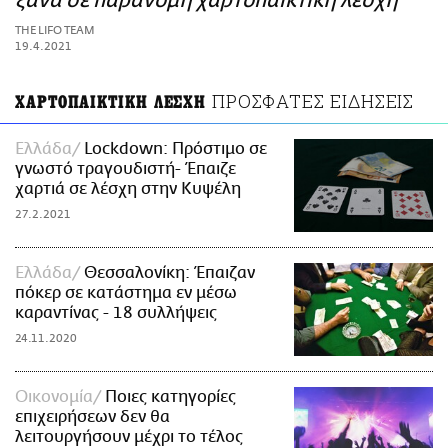
ξανά σε παράνομη χαρτοπαικτική λέσχη
ΑΜΠΑ
THE LIFO TEAM
PRINT
19.4.2021
ΠΡΟΣΦΑΤΕΣ ΕΙΔΗΣΕΙΣ
ΧΑΡΤΟΠΑΙΚΤΙΚΗ ΛΕΣΧΗ
Ελλάδα
Lockdown: Πρόστιμο σε
γνωστό τραγουδιστή- Έπαιζε
χαρτιά σε λέσχη στην Κυψέλη
27.2.2021
Ελλάδα
Θεσσαλονίκη: Έπαιζαν
πόκερ σε κατάστημα εν μέσω
καραντίνας - 18 συλλήψεις
24.11.2020
Οικονομία
Ποιες κατηγορίες
επιχειρήσεων δεν θα
λειτουργήσουν μέχρι το τέλος