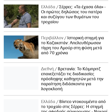
Ελλάδα
Σέρρες: «Τα έχασα όλα» -
Οι πρώτες δηλώσεις του πατέρα
και συζύγου των θυμάτων του
τροχαίου
Περιβάλλον
Ιστορική στιγμή για
το Καζακστάν: Απελευθέρωσαν
τίγρη του Αμούρ στη φύση μετά
από 70 χρόνια
Διεθνή
Βρετανία: Το Κέιμπριτζ
επανεξετάζει τις διαδικασίες
πρόσληψης καθηγητών μετά την
παραίτηση διδάσκοντα για
λογοκλοπή
Ελλάδα
Βίντεο ντοκουμέντο από
το τροχαίο στις Σέρρες: Η στιγμή
της σφοδρής σύγκρουσης - Νεκροί