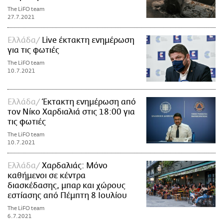
The LiFO team
27.7.2021
Ελλάδα
Live έκτακτη ενημέρωση
για τις φωτιές
The LiFO team
10.7.2021
Ελλάδα
Έκτακτη ενημέρωση από
τον Νίκο Χαρδιαλιά στις 18:00 για
τις φωτιές
The LiFO team
10.7.2021
Ελλάδα
Χαρδαλιάς: Μόνο
καθήμενοι σε κέντρα
διασκέδασης, μπαρ και χώρους
εστίασης από Πέμπτη 8 Ιουλίου
The LiFO team
6.7.2021