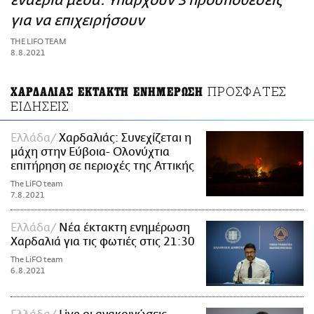
εναέρια μέσα: Υπάρχουν 3 προϋποθέσεις
ΑΜΠΑ
για να επιχειρήσουν
PRINT
THE LIFO TEAM
8.8.2021
ΠΡΟΣΦΑΤΕΣ
ΧΑΡΔΑΛΙΑΣ ΕΚΤΑΚΤΗ ΕΝΗΜΕΡΩΣΗ
ΕΙΔΗΣΕΙΣ
Ελλάδα
Χαρδαλιάς: Συνεχίζεται η
μάχη στην Εύβοια- Ολονύχτια
επιτήρηση σε περιοχές της Αττικής
The LiFO team
7.8.2021
Ελλάδα
Νέα έκτακτη ενημέρωση
Χαρδαλιά για τις φωτιές στις 21:30
The LiFO team
6.8.2021