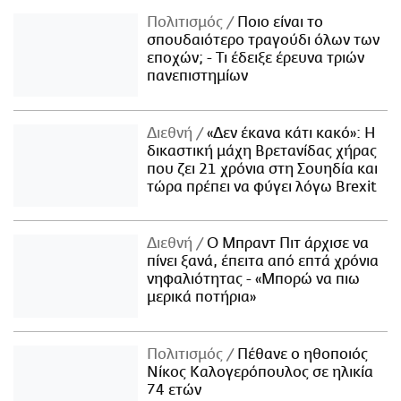
Πολιτισμός
Ποιο είναι το
σπουδαιότερο τραγούδι όλων των
εποχών; - Τι έδειξε έρευνα τριών
πανεπιστημίων
Διεθνή
«Δεν έκανα κάτι κακό»: Η
δικαστική μάχη Βρετανίδας χήρας
που ζει 21 χρόνια στη Σουηδία και
τώρα πρέπει να φύγει λόγω Brexit
Διεθνή
Ο Μπραντ Πιτ άρχισε να
πίνει ξανά, έπειτα από επτά χρόνια
νηφαλιότητας - «Μπορώ να πιω
μερικά ποτήρια»
Πολιτισμός
Πέθανε ο ηθοποιός
Νίκος Καλογερόπουλος σε ηλικία
74 ετών