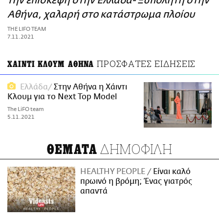
την επίσκεψη στην Ελλάδα- Ξυπόλητη στην
ΑΜΠΑ
Αθήνα, χαλαρή στο κατάστρωμα πλοίου
PRINT
THE LIFO TEAM
7.11.2021
ΠΡΟΣΦΑΤΕΣ ΕΙΔΗΣΕΙΣ
ΧΑΙΝΤΙ ΚΛΟΥΜ ΑΘΗΝΑ
Ελλάδα
Στην Αθήνα η Χάιντι
Κλουμ για το Next Top Model
The LiFO team
5.11.2021
ΔΗΜΟΦΙΛΗ
ΘΕΜΑΤΑ
HEALTHY PEOPLE
Είναι καλό
πρωινό η βρόμη; Ένας γιατρός
απαντά