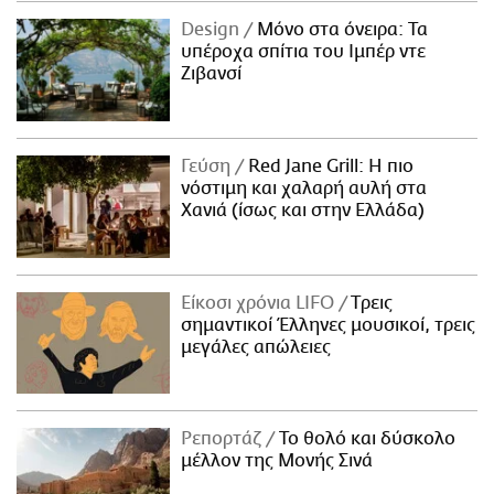
Design
Μόνο στα όνειρα: Τα
υπέροχα σπίτια του Ιμπέρ ντε
Ζιβανσί
Γεύση
Red Jane Grill: Η πιο
νόστιμη και χαλαρή αυλή στα
Χανιά (ίσως και στην Ελλάδα)
Είκοσι χρόνια LIFO
Tρεις
σημαντικοί Έλληνες μουσικοί, τρεις
μεγάλες απώλειες
Ρεπορτάζ
Το θολό και δύσκολο
μέλλον της Μονής Σινά