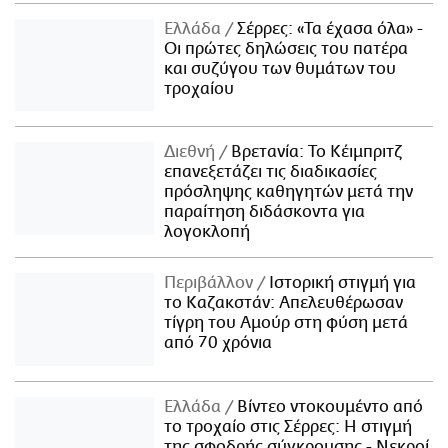
Ελλάδα
Σέρρες: «Τα έχασα όλα» -
Οι πρώτες δηλώσεις του πατέρα
και συζύγου των θυμάτων του
τροχαίου
Διεθνή
Βρετανία: Το Κέιμπριτζ
επανεξετάζει τις διαδικασίες
πρόσληψης καθηγητών μετά την
παραίτηση διδάσκοντα για
λογοκλοπή
Περιβάλλον
Ιστορική στιγμή για
το Καζακστάν: Απελευθέρωσαν
τίγρη του Αμούρ στη φύση μετά
από 70 χρόνια
Ελλάδα
Βίντεο ντοκουμέντο από
το τροχαίο στις Σέρρες: Η στιγμή
της σφοδρής σύγκρουσης - Νεκροί