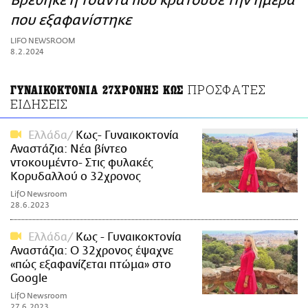
Βρέθηκε η τσάντα που κρατούσε την ημέρα
ΑΜΠΑ
που εξαφανίστηκε
PRINT
LIFO NEWSROOM
8.2.2024
ΠΡΟΣΦΑΤΕΣ
ΓΥΝΑΙΚΟΚΤΟΝΙΑ 27ΧΡΟΝΗΣ ΚΩΣ
ΕΙΔΗΣΕΙΣ
Ελλάδα
Κως- Γυναικοκτονία
Αναστάζια: Νέα βίντεο
ντοκουμέντο- Στις φυλακές
Κορυδαλλού ο 32χρονος
LifO Newsroom
28.6.2023
Ελλάδα
Κως - Γυναικοκτονία
Αναστάζια: Ο 32χρονος έψαχνε
«πώς εξαφανίζεται πτώμα» στο
Google
LifO Newsroom
27.6.2023