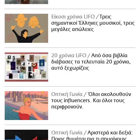
Είκοσι χρόνια LIFO
Tρεις
σημαντικοί Έλληνες μουσικοί, τρεις
μεγάλες απώλειες
20 χρόνια LiFO
Από όσα βιβλία
διάβασες τα τελευταία 20 χρόνια,
αυτό ξεχωρίζεις
Οπτική Γωνία
Όλοι ακολουθούν
τους influencers. Και όλοι τους
περιφρονούν.
Οπτική Γωνία
Αριστερά και δεξιά:
Ποιος θυμάται πια τι σημαίνουν;