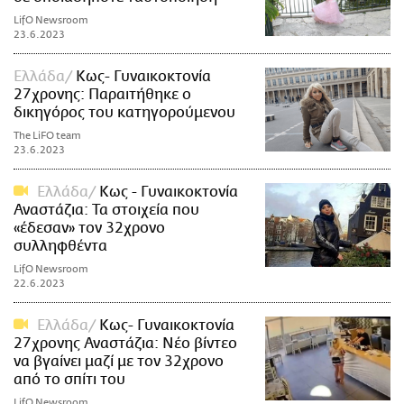
LifO Newsroom
23.6.2023
Ελλάδα
Κως- Γυναικοκτονία
27χρονης: Παραιτήθηκε ο
δικηγόρος του κατηγορούμενου
The LiFO team
23.6.2023
Ελλάδα
Κως - Γυναικοκτονία
Αναστάζια: Τα στοιχεία που
«έδεσαν» τον 32χρονο
συλληφθέντα
LifO Newsroom
22.6.2023
Ελλάδα
Κως- Γυναικοκτονία
27χρονης Αναστάζια: Νέο βίντεο
να βγαίνει μαζί με τον 32χρονο
από το σπίτι του
LifO Newsroom