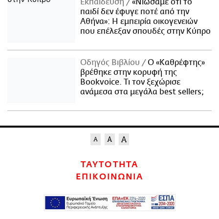
Εκπαίδευση
«Νιώσαμε ότι το
παιδί δεν έφυγε ποτέ από την
Αθήνα»: Η εμπειρία οικογενειών
που επέλεξαν σπουδές στην Κύπρο
Οδηγός Βιβλίου
Ο «Καθρέφτης»
βρέθηκε στην κορυφή της
Bookvoice. Τι τον ξεχώρισε
ανάμεσα στα μεγάλα best sellers;
ΤΑΥΤΟΤΗΤΑ
ΕΠΙΚΟΙΝΩΝΙΑ