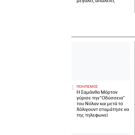
μεγάλες απώλειες
ΠΟΛΙΤΙΣΜΟΣ
Η Σαμάνθα Μόρτον
γύρισε την “Οδύσσεια”
του Νόλαν και μετά το
Χόλιγουντ σταμάτησε να
της τηλεφωνεί