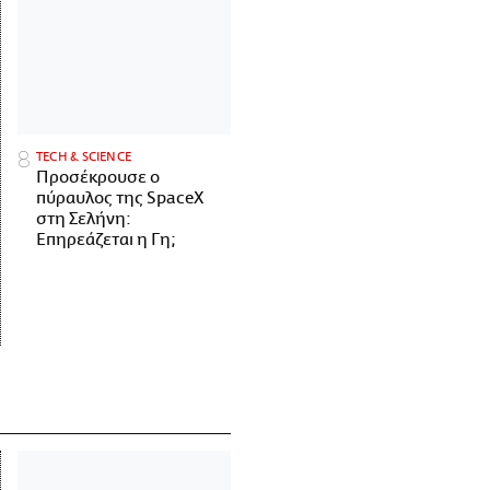
ΤECH & SCIENCE
Προσέκρουσε ο
πύραυλος της SpaceX
στη Σελήνη:
Επηρεάζεται η Γη;