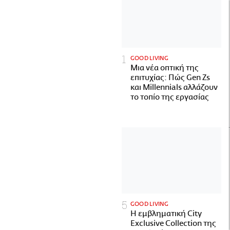
GOOD LIVING
Μια νέα οπτική της
επιτυχίας: Πώς Gen Zs
και Millennials αλλάζουν
το τοπίο της εργασίας
GOOD LIVING
Η εμβληματική City
Exclusive Collection της