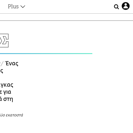
Plus
Θέματα
Συνεντεύξεις
Videos
Σ
τα
Αφιερώματα
Ζώδια
Εξομολογήσεις
Blogs
η
ν
Ένας
Οι Αθηναίοι
ς
Απώλειες
Lgbtqi+
αγκας
Επιλογές
ε για
ά στη
δύο εκατοστά