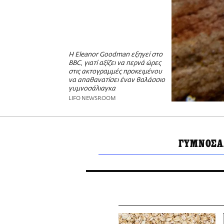
Η Eleanor Goodman εξηγεί στο
BBC, γιατί αξίζει να περνά ώρες
στις ακτογραμμές προκειμένου
να απαθανατίσει έναν θαλάσσιο
γυμνοσάλιαγκα
LIFO NEWSROOM
ΓΥΜΝΟΣΑ