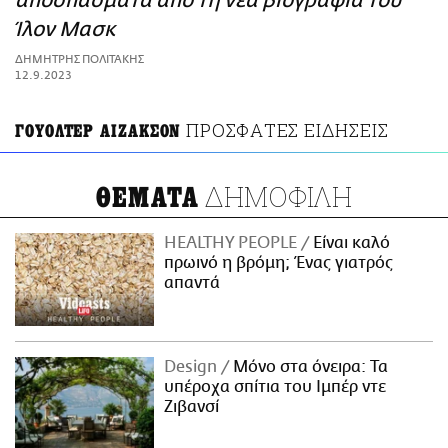
αποσπάσματα από τη νέα βιογραφία του
ΑΜΠΑ
Ίλον Μασκ
PRINT
ΔΗΜΗΤΡΗΣ ΠΟΛΙΤΑΚΗΣ
12.9.2023
ΠΡΟΣΦΑΤΕΣ ΕΙΔΗΣΕΙΣ
ΓΟΥΟΛΤΕΡ ΑΙΖΑΚΣΟΝ
ΔΗΜΟΦΙΛΗ
ΘΕΜΑΤΑ
HEALTHY PEOPLE
Είναι καλό
πρωινό η βρόμη; Ένας γιατρός
απαντά
Design
Μόνο στα όνειρα: Τα
υπέροχα σπίτια του Ιμπέρ ντε
Ζιβανσί