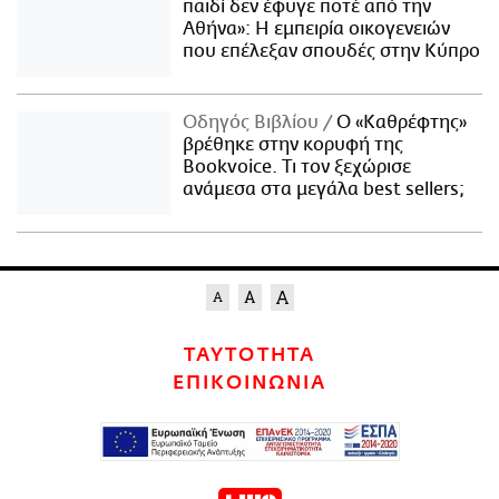
παιδί δεν έφυγε ποτέ από την
Αθήνα»: Η εμπειρία οικογενειών
που επέλεξαν σπουδές στην Κύπρο
Οδηγός Βιβλίου
Ο «Καθρέφτης»
βρέθηκε στην κορυφή της
Bookvoice. Τι τον ξεχώρισε
ανάμεσα στα μεγάλα best sellers;
ΤΑΥΤΟΤΗΤΑ
ΕΠΙΚΟΙΝΩΝΙΑ