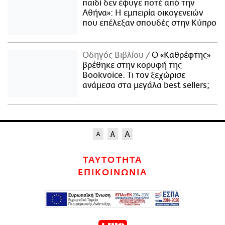
παιδί δεν έφυγε ποτέ από την
Αθήνα»: Η εμπειρία οικογενειών
που επέλεξαν σπουδές στην Κύπρο
Οδηγός Βιβλίου
Ο «Καθρέφτης»
βρέθηκε στην κορυφή της
Bookvoice. Τι τον ξεχώρισε
ανάμεσα στα μεγάλα best sellers;
ΤΑΥΤΟΤΗΤΑ
ΕΠΙΚΟΙΝΩΝΙΑ