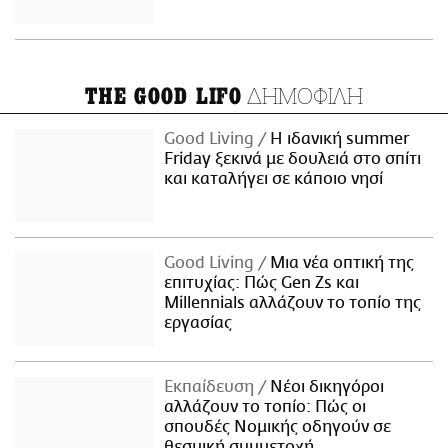
ΔΗΜΟΦΙΛΗ
THE GOOD LIFO
Good Living
Η ιδανική summer
Friday ξεκινά με δουλειά στο σπίτι
και καταλήγει σε κάποιο νησί
Good Living
Μια νέα οπτική της
επιτυχίας: Πώς Gen Zs και
Millennials αλλάζουν το τοπίο της
εργασίας
Εκπαίδευση
Νέοι δικηγόροι
αλλάζουν το τοπίο: Πώς οι
σπουδές Νομικής οδηγούν σε
θεσμική συμμετοχή