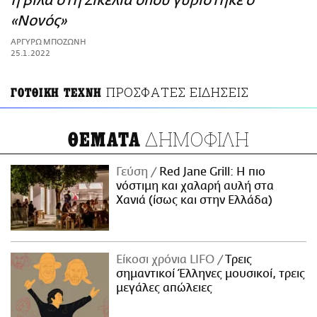
η βίλα στη Σικελία όπου γυρίστηκε ο
ΑΜΠΑ
«Νονός»
PRINT
ΑΡΓΥΡΩ ΜΠΟΖΩΝΗ
25.1.2022
ΠΡΟΣΦΑΤΕΣ ΕΙΔΗΣΕΙΣ
ΓΟΤΘΙΚΗ ΤΕΧΝΗ
ΔΗΜΟΦΙΛΗ
ΘΕΜΑΤΑ
Γεύση
Red Jane Grill: Η πιο
νόστιμη και χαλαρή αυλή στα
Χανιά (ίσως και στην Ελλάδα)
Είκοσι χρόνια LIFO
Tρεις
σημαντικοί Έλληνες μουσικοί, τρεις
μεγάλες απώλειες