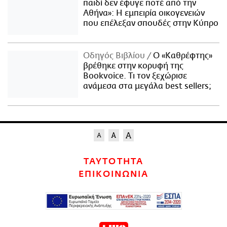
παιδί δεν έφυγε ποτέ από την
Αθήνα»: Η εμπειρία οικογενειών
που επέλεξαν σπουδές στην Κύπρο
Οδηγός Βιβλίου
Ο «Καθρέφτης»
βρέθηκε στην κορυφή της
Bookvoice. Τι τον ξεχώρισε
ανάμεσα στα μεγάλα best sellers;
ΤΑΥΤΟΤΗΤΑ
ΕΠΙΚΟΙΝΩΝΙΑ