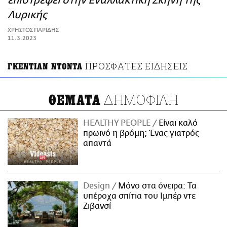
επιστρέφει στην Εναλλακτική Σκηνή της
ΑΜΠΑ
Λυρικής
PRINT
ΧΡΗΣΤΟΣ ΠΑΡΙΔΗΣ
11.3.2023
ΠΡΟΣΦΑΤΕΣ ΕΙΔΗΣΕΙΣ
ΓΚΕΝΤΙΑΝ ΝΤΟΝΤΑ
ΔΗΜΟΦΙΛΗ
ΘΕΜΑΤΑ
HEALTHY PEOPLE
Είναι καλό
πρωινό η βρόμη; Ένας γιατρός
απαντά
Design
Μόνο στα όνειρα: Τα
υπέροχα σπίτια του Ιμπέρ ντε
Ζιβανσί