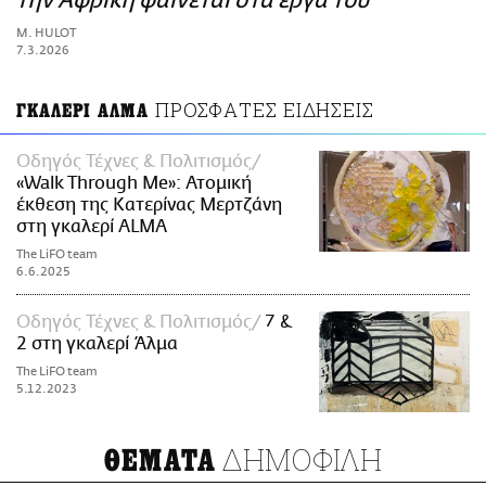
την Αφρική φαίνεται στα έργα του
ΑΜΠΑ
M. HULOT
PRINT
7.3.2026
ΠΡΟΣΦΑΤΕΣ ΕΙΔΗΣΕΙΣ
ΓΚΑΛΕΡΙ ΑΛΜΑ
Οδηγός Τέχνες & Πολιτισμός
«Walk Through Me»: Ατομική
έκθεση της Κατερίνας Μερτζάνη
στη γκαλερί ALMA
The LiFO team
6.6.2025
Οδηγός Τέχνες & Πολιτισμός
7 &
2 στη γκαλερί Άλμα
The LiFO team
5.12.2023
ΔΗΜΟΦΙΛΗ
ΘΕΜΑΤΑ