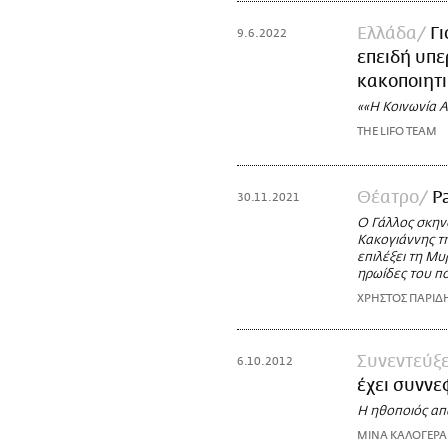
Ελλάδα
Γ
9.6.2022
επειδή υπε
κακοποιητ
««Η Κοινωνία Α
THE LIFO TEAM
Θέατρο
P
30.11.2021
Ο Γάλλος σκην
Κακογιάννης τη
επιλέξει τη Μυ
ηρωίδες του π
ΧΡΗΣΤΟΣ ΠΑΡΙΔ
Συνεντεύξε
6.10.2012
έχει συννε
Η ηθοποιός απ
ΜΙΝΑ ΚΑΛΟΓΕΡΑ