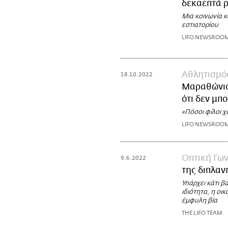
δεκαεπτά ρ
Μια κοινωνία κ
εστιατορίου
LIFO NEWSROO
Αθλητισμό
18.10.2022
Μαραθώνιο 
ότι δεν μπ
«Πόσοι φίλοι 
LIFO NEWSROO
Οπτική Γων
9.6.2022
της διπλαν
Υπάρχει κάτι β
ιδιότητα, η οι
έμφυλη βία
THE LIFO TEAM