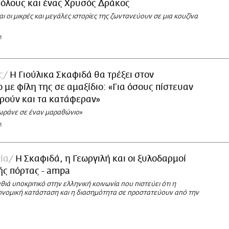
όλους και ένας Χρυσός Δράκος
αι οι μικρές και μεγάλες ιστορίες της ζωντανεύουν σε μια κουζίνα
M
ς
Η Γιούλικα Σκαφιδά θα τρέξει στον
με φίλη της σε αμαξίδιο: «Για όσους πίστευαν
ορούν και τα κατάφεραν»
χωράνε σε έναν μαραθώνιο»
M
ία
Η Σκαφιδά, η Γεωργιλή και οι ξυλοδαρμοί
ής πόρτας - ampa
αθιά υποκριτικό στην ελληνική κοινωνία που πιστεύει ότι η
κονομική κατάσταση και η διασημότητα σε προστατεύουν από την