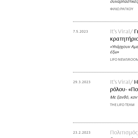
συναρπαστικές
ΦΙΛΙΩ ΡΑΓΚΟΥ
It's Viral
Γ
7.5.2023
κρατητήριο
«Υπάρχουν Αμε
έξω»
LIFO NEWSROO
It's Viral
Η
29.3.2023
ρόλου- «Πο
Με ξανθό, κον
THE LIFO TEAM
Πολιτισμός
23.2.2023