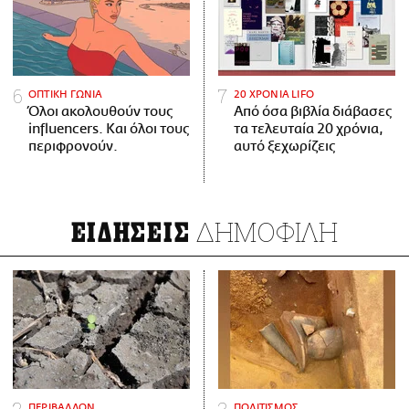
ΟΠΤΙΚΗ ΓΩΝΙΑ
20 ΧΡΟΝΙΑ LIFO
Όλοι ακολουθούν τους
Από όσα βιβλία διάβασες
influencers. Και όλοι τους
τα τελευταία 20 χρόνια,
περιφρονούν.
αυτό ξεχωρίζεις
ΔΗΜΟΦΙΛΗ
ΕΙΔΗΣΕΙΣ
ΠΕΡΙΒΑΛΛΟΝ
ΠΟΛΙΤΙΣΜΟΣ