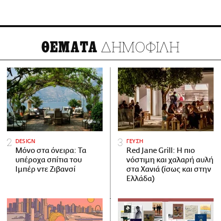
ΔΗΜΟΦΙΛΗ
ΘΕΜΑΤΑ
DESIGN
ΓΕΥΣΗ
Μόνο στα όνειρα: Τα
Red Jane Grill: Η πιο
υπέροχα σπίτια του
νόστιμη και χαλαρή αυλή
Ιμπέρ ντε Ζιβανσί
στα Χανιά (ίσως και στην
Ελλάδα)