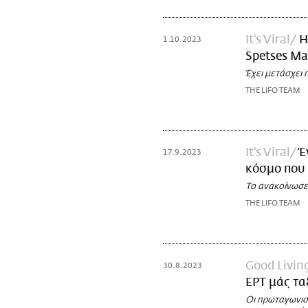
It's Viral
Η
1.10.2023
Spetses M
Έχει μετάσχει
THE LIFO TEAM
It's Viral
Έ
17.9.2023
κόσμο που 
Το ανακοίνωσε
THE LIFO TEAM
Good Livin
30.8.2023
ΕΡΤ μάς τα
Οι πρωταγωνιστ