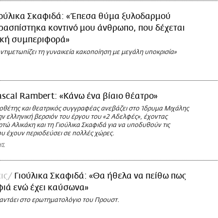
ιούλικα Σκαφιδά: «Έπεσα θύμα ξυλοδαρμού
ρασπίστηκα κοντινό μου άνθρωπο, που δέχεται
ική συμπεριφορά»
ντιμετωπίζει τη γυναικεία κακοποίηση με μεγάλη υποκρισία»
ascal Rambert: «Κάνω ένα βίαιο θέατρο»
οθέτης και θεατρικός συγγραφέας ανεβάζει στο Ίδρυμα Μιχάλης
ν ελληνική βερσιόν του έργου του «2 Αδελφές», έχοντας
ρτώ Αλικάκη και τη Γιούλικα Σκαφιδά για να υποδυθούν τις
ου έχουν περιοδεύσει σε πολλές χώρες.
ΗΣ
ις
Γιούλικα Σκαφιδά: «Θα ήθελα να πείθω πως
φιά ενώ έχει καύσωνα»
αντάει στο ερωτηματολόγιο του Προυστ.