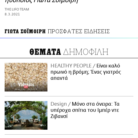
ηθοποιός Γιώτα Σοϊμοίρη
ΑΜΠΑ
THE LIFO TEAM
PRINT
8.3.2021
ΠΡΟΣΦΑΤΕΣ ΕΙΔΗΣΕΙΣ
ΓΙΩΤΑ ΣΟΪΜΟΙΡΗ
ΔΗΜΟΦΙΛΗ
ΘΕΜΑΤΑ
HEALTHY PEOPLE
Είναι καλό
πρωινό η βρόμη; Ένας γιατρός
απαντά
Design
Μόνο στα όνειρα: Τα
υπέροχα σπίτια του Ιμπέρ ντε
Ζιβανσί