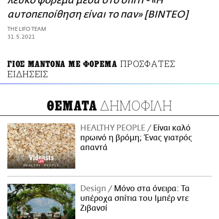
λευκό φόρεμα μέσα στο σπίτι - «Η
ΑΜΠΑ
αυτοπεποίθηση είναι το παν» [ΒΙΝΤΕΟ]
PRINT
THE LIFO TEAM
31.5.2021
ΠΡΟΣΦΑΤΕΣ
ΓΙΟΣ ΜΑΝΤΟΝΑ ΜΕ ΦΟΡΕΜΑ
ΕΙΔΗΣΕΙΣ
ΔΗΜΟΦΙΛΗ
ΘΕΜΑΤΑ
HEALTHY PEOPLE
Είναι καλό
πρωινό η βρόμη; Ένας γιατρός
απαντά
Design
Μόνο στα όνειρα: Τα
υπέροχα σπίτια του Ιμπέρ ντε
Ζιβανσί