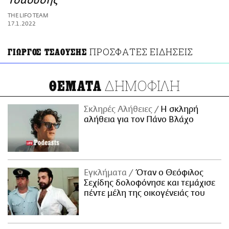
Τσαούσης
ΑΜΠΑ
THE LIFO TEAM
PRINT
17.1.2022
ΠΡΟΣΦΑΤΕΣ ΕΙΔΗΣΕΙΣ
ΓΙΩΡΓΟΣ ΤΣΑΟΥΣΗΣ
ΔΗΜΟΦΙΛΗ
ΘΕΜΑΤΑ
Σκληρές Αλήθειες
H σκληρή
αλήθεια για τον Πάνο Βλάχο
Εγκλήματα
Όταν ο Θεόφιλος
Σεχίδης δολοφόνησε και τεμάχισε
πέντε μέλη της οικογένειάς του