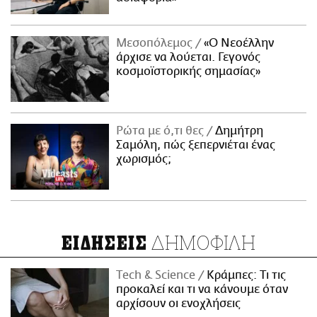
Μεσοπόλεμος
«Ο Νεοέλλην
άρχισε να λούεται. Γεγονός
κοσμοϊστορικής σημασίας»
Ρώτα με ό,τι θες
Δημήτρη
Σαμόλη, πώς ξεπερνιέται ένας
χωρισμός;
ΔΗΜΟΦΙΛΗ
ΕΙΔΗΣΕΙΣ
Τech & Science
Κράμπες: Τι τις
προκαλεί και τι να κάνουμε όταν
αρχίσουν οι ενοχλήσεις