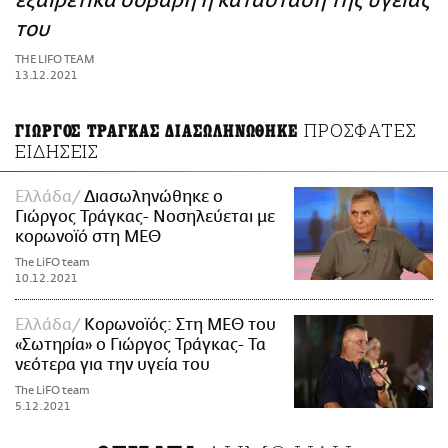
εξαιρετικά σοβαρή η κατάσταση της υγείας
ΑΜΠΑ
του
PRINT
THE LIFO TEAM
13.12.2021
ΠΡΟΣΦΑΤΕΣ
ΓΙΩΡΓΟΣ ΤΡΑΓΚΑΣ ΔΙΑΣΩΛΗΝΩΘΗΚΕ
ΕΙΔΗΣΕΙΣ
Ελλάδα
Διασωληνώθηκε ο
Γιώργος Τράγκας- Νοσηλεύεται με
κορωνοϊό στη ΜΕΘ
The LiFO team
10.12.2021
Ελλάδα
Κορωνοϊός: Στη ΜΕΘ του
«Σωτηρία» ο Γιώργος Τράγκας- Τα
νεότερα για την υγεία του
The LiFO team
5.12.2021