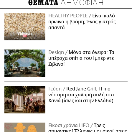
ΔΗΜΟΦΙΛΗ
ΘΕΜΑΤΑ
HEALTHY PEOPLE
Είναι καλό
πρωινό η βρόμη; Ένας γιατρός
απαντά
Design
Μόνο στα όνειρα: Τα
υπέροχα σπίτια του Ιμπέρ ντε
Ζιβανσί
Γεύση
Red Jane Grill: Η πιο
νόστιμη και χαλαρή αυλή στα
Χανιά (ίσως και στην Ελλάδα)
Είκοσι χρόνια LIFO
Tρεις
σημαντικοί Έλληνες μουσικοί, τρεις