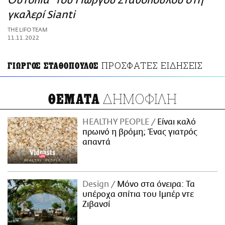
Ουτοπία" του Γιώργου Σταθόπουλου στη
ΑΜΠΑ
γκαλερί Sianti
PRINT
THE LIFO TEAM
11.11.2022
ΠΡΟΣΦΑΤΕΣ ΕΙΔΗΣΕΙΣ
ΓΙΩΡΓΟΣ ΣΤΑΘΟΠΟΥΛΟΣ
ΔΗΜΟΦΙΛΗ
ΘΕΜΑΤΑ
HEALTHY PEOPLE
Είναι καλό
πρωινό η βρόμη; Ένας γιατρός
απαντά
Design
Μόνο στα όνειρα: Τα
υπέροχα σπίτια του Ιμπέρ ντε
Ζιβανσί