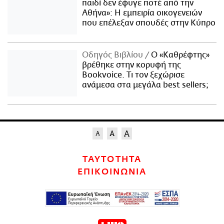
παιδί δεν έφυγε ποτέ από την
Αθήνα»: Η εμπειρία οικογενειών
που επέλεξαν σπουδές στην Κύπρο
Οδηγός Βιβλίου
Ο «Καθρέφτης»
βρέθηκε στην κορυφή της
Bookvoice. Τι τον ξεχώρισε
ανάμεσα στα μεγάλα best sellers;
ΤΑΥΤΟΤΗΤΑ
ΕΠΙΚΟΙΝΩΝΙΑ