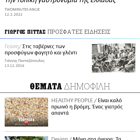
την τοπική γαστρονομία της Ελλάδας
ΑΜΠΑ
TWOMINUTES ANGIE
PRINT
12.2.2022
ΠΡΟΣΦΑΤΕΣ ΕΙΔΗΣΕΙΣ
ΓΙΩΡΓΟΣ ΠΙΤΤΑΣ
Γεύση
Στις ταβέρνες των
προσφύγων φαγητό και γλέντι
Γιάννης Πανταζόπουλος
13.12.2016
ΔΗΜΟΦΙΛΗ
ΘΕΜΑΤΑ
HEALTHY PEOPLE
Είναι καλό
πρωινό η βρόμη; Ένας γιατρός
απαντά
Design
Μόνο στα όνειρα: Τα