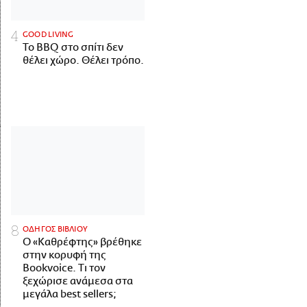
GOOD LIVING
Το BBQ στο σπίτι δεν
θέλει χώρο. Θέλει τρόπο.
ΟΔΗΓΟΣ ΒΙΒΛΙΟΥ
Ο «Καθρέφτης» βρέθηκε
στην κορυφή της
Bookvoice. Τι τον
ξεχώρισε ανάμεσα στα
μεγάλα best sellers;