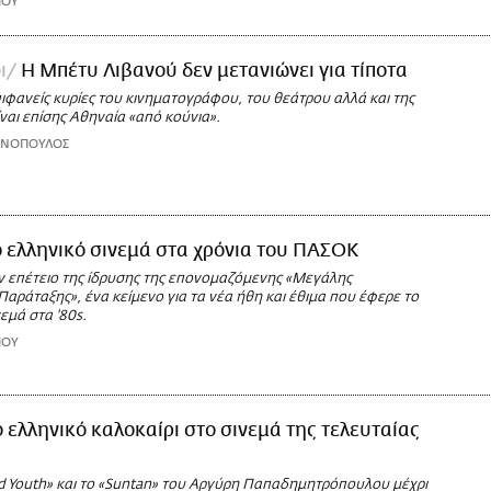
ΙΟΥ
ι
Η Μπέτυ Λιβανού δεν μετανιώνει για τίποτα
επιφανείς κυρίες του κινηματογράφου, του θεάτρου αλλά και της
ναι επίσης Αθηναία «από κούνια».
ΩΝΟΠΟΥΛΟΣ
ο ελληνικό σινεμά στα χρόνια του ΠΑΣΟΚ
 επέτειο της ίδρυσης της επονομαζόμενης «Μεγάλης
αράταξης», ένα κείμενο για τα νέα ήθη και έθιμα που έφερε το
εμά στα '80s.
ΙΟΥ
o ελληνικό καλοκαίρι στο σινεμά της τελευταίας
d Youth» και το «Suntan» του Αργύρη Παπαδημητρόπουλου μέχρι