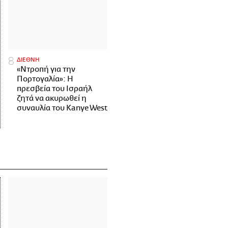
ΔΙΕΘΝΗ
«Ντροπή για την
Πορτογαλία»: Η
πρεσβεία του Ισραήλ
ζητά να ακυρωθεί η
συναυλία του Kanye West