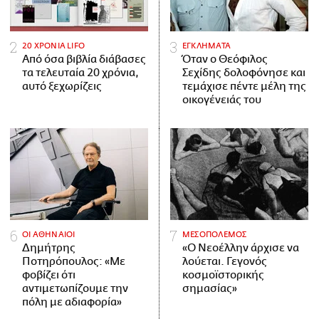
20 ΧΡΟΝΙΑ LIFO
ΕΓΚΛΗΜΑΤΑ
Από όσα βιβλία διάβασες
Όταν ο Θεόφιλος
τα τελευταία 20 χρόνια,
Σεχίδης δολοφόνησε και
αυτό ξεχωρίζεις
τεμάχισε πέντε μέλη της
οικογένειάς του
ΟΙ ΑΘΗΝΑΙΟΙ
ΜΕΣΟΠΟΛΕΜΟΣ
Δημήτρης
«Ο Νεοέλλην άρχισε να
Ποτηρόπουλος: «Με
λούεται. Γεγονός
φοβίζει ότι
κοσμοϊστορικής
αντιμετωπίζουμε την
σημασίας»
πόλη με αδιαφορία»