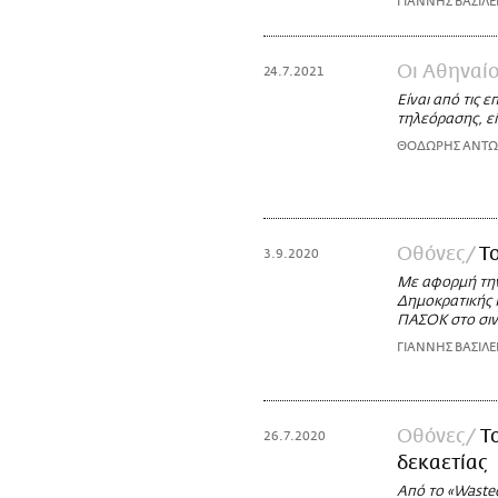
ΓΙΑΝΝΗΣ ΒΑΣΙΛΕ
Οι Αθηναίο
24.7.2021
Είναι από τις 
τηλεόρασης, εί
ΘΟΔΩΡΗΣ ΑΝΤ
Οθόνες
Τ
3.9.2020
Με αφορμή την
Δημοκρατικής Π
ΠΑΣΟΚ στο σιν
ΓΙΑΝΝΗΣ ΒΑΣΙΛΕ
Οθόνες
T
26.7.2020
δεκαετίας
Από το «Waste