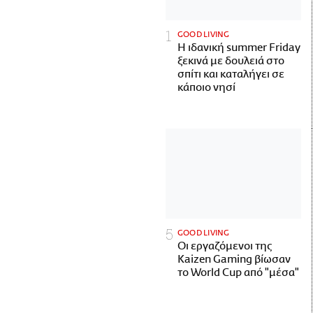
GOOD LIVING
Η ιδανική summer Friday
ξεκινά με δουλειά στο
σπίτι και καταλήγει σε
κάποιο νησί
GOOD LIVING
Οι εργαζόμενοι της
Kaizen Gaming βίωσαν
το World Cup από "μέσα"