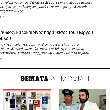
ους «Heatwave» του Φωκίωνος Ξένου, συγκεντρώσαμε μερικές
ακτηριστικές καλοκαιρινές ταινίες της πρόσφατης ελληνικής
κής παραγωγής.
ΙΟΥ
 αθώος, καλοκαιρινός παράδεισος του Γιώργου
ουλου
ις λίγες ταινίες του ορμητικού σκηνοθέτη είναι πάντα
ε το ελληνικό καλοκαίρι, την ανεμελιά, τη γύμνια και τη
 ενστίκτου. Ωστόσο, υπάρχουν και γι’ αυτόν θέματα ταμπού.
ΗΣ
ΔΗΜΟΦΙΛΗ
ΘΕΜΑΤΑ