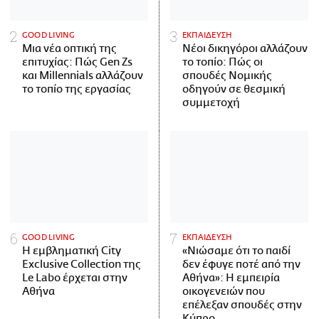
GOOD LIVING
ΕΚΠΑΙΔΕΥΣΗ
Μια νέα οπτική της
Νέοι δικηγόροι αλλάζουν
επιτυχίας: Πώς Gen Zs
το τοπίο: Πώς οι
και Millennials αλλάζουν
σπουδές Νομικής
το τοπίο της εργασίας
οδηγούν σε θεσμική
συμμετοχή
GOOD LIVING
ΕΚΠΑΙΔΕΥΣΗ
Η εμβληματική City
«Νιώσαμε ότι το παιδί
Exclusive Collection της
δεν έφυγε ποτέ από την
Le Labo έρχεται στην
Αθήνα»: Η εμπειρία
Αθήνα
οικογενειών που
επέλεξαν σπουδές στην
Κύπρο