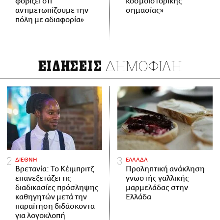
φοβίζει ότι
κοσμοϊστορικής
αντιμετωπίζουμε την
σημασίας»
πόλη με αδιαφορία»
ΔΗΜΟΦΙΛΗ
ΕΙΔΗΣΕΙΣ
ΔΙΕΘΝΗ
ΕΛΛΑΔΑ
Βρετανία: Το Κέιμπριτζ
Προληπτική ανάκληση
επανεξετάζει τις
γνωστής γαλλικής
διαδικασίες πρόσληψης
μαρμελάδας στην
καθηγητών μετά την
Ελλάδα
παραίτηση διδάσκοντα
για λογοκλοπή