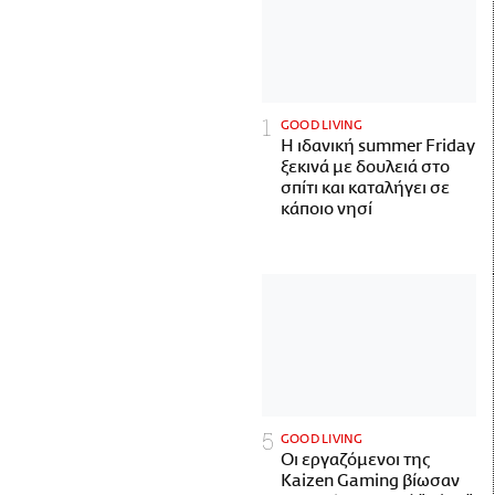
GOOD LIVING
Η ιδανική summer Friday
ξεκινά με δουλειά στο
σπίτι και καταλήγει σε
κάποιο νησί
GOOD LIVING
Οι εργαζόμενοι της
Kaizen Gaming βίωσαν