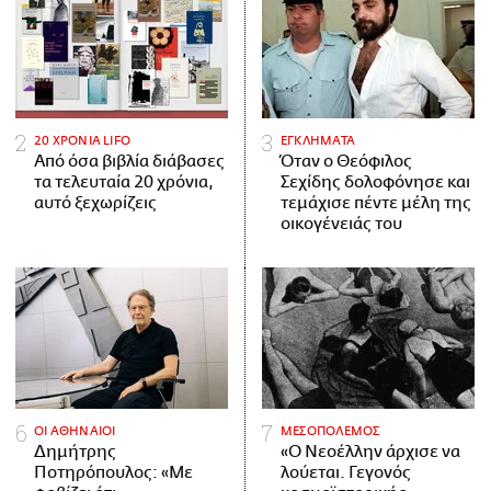
20 ΧΡΟΝΙΑ LIFO
ΕΓΚΛΗΜΑΤΑ
Από όσα βιβλία διάβασες
Όταν ο Θεόφιλος
τα τελευταία 20 χρόνια,
Σεχίδης δολοφόνησε και
αυτό ξεχωρίζεις
τεμάχισε πέντε μέλη της
οικογένειάς του
ΟΙ ΑΘΗΝΑΙΟΙ
ΜΕΣΟΠΟΛΕΜΟΣ
Δημήτρης
«Ο Νεοέλλην άρχισε να
Ποτηρόπουλος: «Με
λούεται. Γεγονός