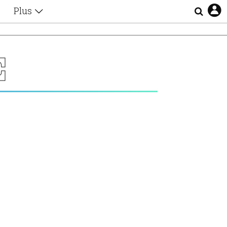
Plus
Θέματα
Συνεντεύξεις
Videos
Σ
τα
Αφιερώματα
Ζώδια
Εξομολογήσεις
Blogs
η
Οι Αθηναίοι
Απώλειες
Lgbtqi+
Επιλογές