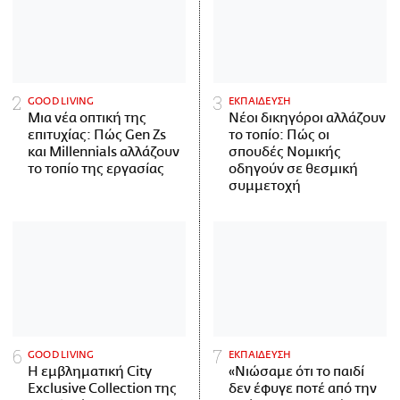
GOOD LIVING
ΕΚΠΑΙΔΕΥΣΗ
Μια νέα οπτική της
Νέοι δικηγόροι αλλάζουν
επιτυχίας: Πώς Gen Zs
το τοπίο: Πώς οι
και Millennials αλλάζουν
σπουδές Νομικής
το τοπίο της εργασίας
οδηγούν σε θεσμική
συμμετοχή
GOOD LIVING
ΕΚΠΑΙΔΕΥΣΗ
Η εμβληματική City
«Νιώσαμε ότι το παιδί
Exclusive Collection της
δεν έφυγε ποτέ από την